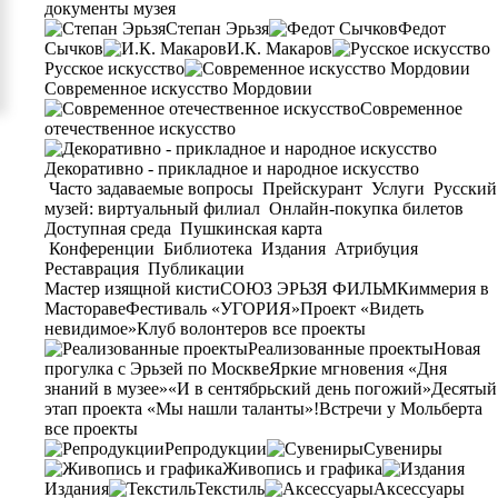
документы музея
Степан Эрьзя
Федот
Сычков
И.К. Макаров
Русское искусство
Современное искусство Мордовии
Современное
отечественное искусство
Декоративно - прикладное и народное искусство
Часто задаваемые вопросы
Прейскурант
Услуги
Русский
музей: виртуальный филиал
Онлайн-покупка билетов
Доступная среда
Пушкинская карта
Конференции
Библиотека
Издания
Атрибуция
Реставрация
Публикации
Мастер изящной кисти
СОЮЗ ЭРЬЗЯ ФИЛЬМ
Киммерия в
Мастораве
Фестиваль «УГОРИЯ»
Проект «Видеть
невидимое»
Клуб волонтеров
все проекты
Реализованные проекты
Новая
прогулка с Эрьзей по Москве
Яркие мгновения «Дня
знаний в музее»
«И в сентябрьский день погожий»
Десятый
этап проекта «Мы нашли таланты»!
Встречи у Мольберта
все проекты
Репродукции
Сувениры
Живопись и графика
Издания
Текстиль
Аксессуары