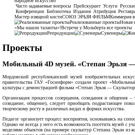
народное искусство
Часто задаваемые вопросы
Прейскурант
Услуги
Русски
Конференции
Библиотека
Издания
Атрибуция
Реставр
Мастер изящной кисти
СОЮЗ ЭРЬЗЯ ФИЛЬМ
Киммерия в
Реализованные проекты
Новая 
«Мы нашли таланты»!
Встречи у Мольберта
все проекты
Репродукции
Сувениры
Проекты
Мобильный 4D музей. «Степан Эрьзя 
Мордовский республиканский музей изобразительных иску
правительства ГАУ «Госинформ» создали проект «Мобильны
культуры с демонстрацией фильма «Степан Эрьзя — Скульпто
Организация процессов созерцания, созидания и общения – т
созидание, общение), следует приобщать подрастающее пок
творческому росту в различных видах и формах искусства.
Педагог организует процесс восприятия, основываясь на соп
Однако не всегда у него есть возможность посетить музей с 
моделями объектов (на примере скульптур Степана Эрьзи из