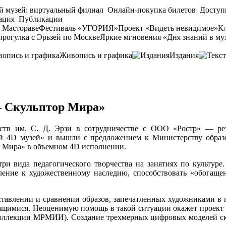
й музей: виртуальный филиал
Онлайн-покупка билетов
Доступ
ация
Публикации
 Мастораве
Фестиваль «УГОРИЯ»
Проект «Видеть невидимое»
Кл
прогулка с Эрьзей по Москве
Яркие мгновения «Дня знаний в му
Живопись и графика
Издания
— Скульптор Мира»
сств им. С. Д. Эрзи в сотрудничестве с ООО «Ростр» — ре
й 4D музей» и вышли с предложением к Министерству образ
р Мира» в объемном 4D исполнении.
ри вида педагогического творчества на занятиях по культуре.
оление к художественному наследию, способствовать «обогаще
оставлении и сравнении образов, запечатленных художниками в
учащимися. Неоценимую помощь в такой ситуации окажет проект 
 коллекции МРМИИ). Создание трехмерных цифровых моделей ск