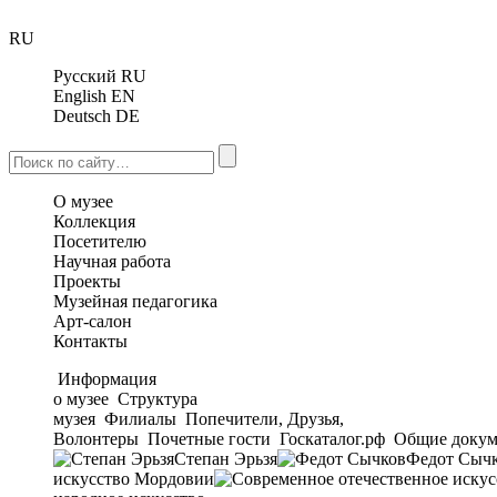
RU
Русский
RU
English
EN
Deutsch
DE
О музее
Коллекция
Посетителю
Научная работа
Проекты
Музейная педагогика
Арт-салон
Контакты
Информация
о музее
Структура
музея
Филиалы
Попечители, Друзья,
Волонтеры
Почетные гости
Госкаталог.рф
Общие докум
Степан Эрьзя
Федот Сыч
искусство Мордовии