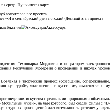
ная среда
Пушкинская карта
уб волонтеров
все проекты
зее»
«И в сентябрьский день погожий»
Десятый этап проекта
Текстиль
Аксессуары
зидентом Технопарка Мордовии и оператором электронного
ования Республики Мордовия о проведении в школах уроков
 Вовлекая в творческий процесс (созерцание, сопереживание,
нию культурой», «насыщению искусством», самостоятельному
 произведениях искусства с реальными природными объектами.
«Мобильный музей», на базе которого, был создан фильм с 4D-
ульптурных произведений дает возможность зрителям увидеть