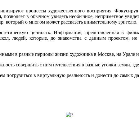
ктивизируют процессы художественного восприятия. Фокусируя 
), позволяет в обычном увидеть необычное, неприметное увиде
ир, который о многом может рассказать внимательному зрителю.
эстетическую ценность. Информация, представленная в филь
 школ, людей, которые, до знакомства с данным проектом, н
данными в разные периоды жизни художника в Москве, на Урале и
ость совершить с ним путешествия в разные уголки земли, где о
м погрузиться в виртуальную реальность и донести до самых д