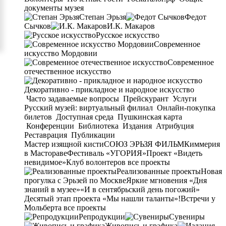
документы музея
Степан Эрьзя
Федот
Сычков
И.К. Макаров
Русское искусство
Современное
искусство Мордовии
Современное
отечественное искусство
Декоративно - прикладное и народное искусство
Часто задаваемые вопросы
Прейскурант
Услуги
Русский музей: виртуальный филиал
Онлайн-покупка
билетов
Доступная среда
Пушкинская карта
Конференции
Библиотека
Издания
Атрибуция
Реставрация
Публикации
Мастер изящной кисти
СОЮЗ ЭРЬЗЯ ФИЛЬМ
Киммерия
в Мастораве
Фестиваль «УГОРИЯ»
Проект «Видеть
невидимое»
Клуб волонтеров
все проекты
Реализованные проекты
Новая
прогулка с Эрьзей по Москве
Яркие мгновения «Дня
знаний в музее»
«И в сентябрьский день погожий»
Десятый этап проекта «Мы нашли таланты»!
Встречи у
Мольберта
все проекты
Репродукции
Сувениры
Живопись и графика