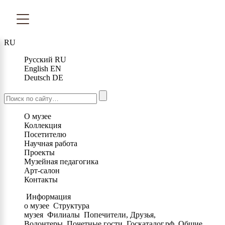
RU
Русский
RU
English
EN
Deutsch
DE
О музее
Коллекция
Посетителю
Научная работа
Проекты
Музейная педагогика
Арт-салон
Контакты
Информация
о музее
Структура
музея
Филиалы
Попечители, Друзья,
Волонтеры
Почетные гости
Госкаталог.рф
Общие