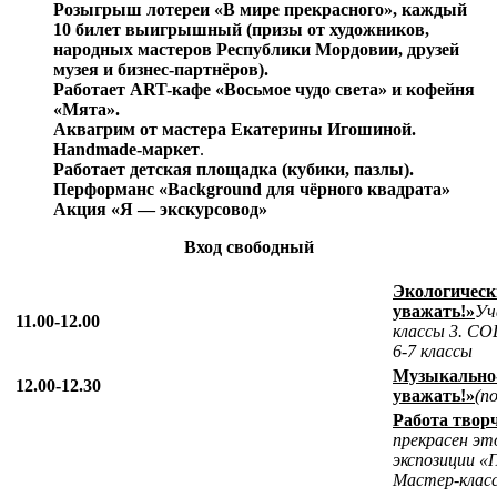
Розыгрыш лотереи «В мире прекрасного», каждый
10 билет выигрышный (призы от художников,
народных мастеров Республики Мордовии, друзей
музея и бизнес-партнёров).
Работает ART-кафе «Восьмое чудо света» и кофейня
«Мята».
Аквагрим от мастера Екатерины Игошиной.
Handmade
-маркет
.
Работает детская площадка (кубики, пазлы).
Перформанс «
Background
для чёрного квадрата»
Акция «Я — экскурсовод»
Вход свободный
Экологичес
уважать!»
Уч
11.00-12.00
классы
3. СО
6-7 классы
Музыкально
12.00-12.30
уважать!»
(п
Работа твор
прекрасен э
экспозиции «
Мастер-клас