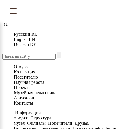
RU
Русский
RU
English
EN
Deutsch
DE
О музее
Коллекция
Посетителю
Научная работа
Проекты
Музейная педагогика
Арт-салон
Контакты
Информация
о музее
Структура
музея
Филиалы
Попечители, Друзья,
Волонтеры
Почетные гости
Госкаталог.рф
Общие