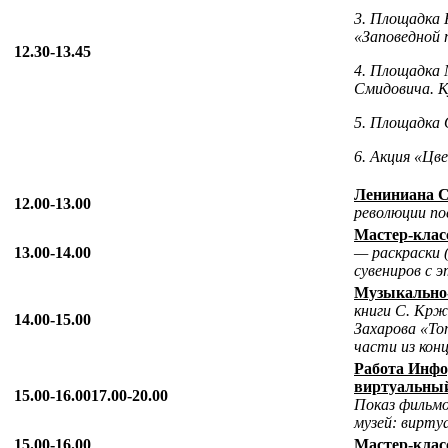
3. Площадка 
«Заповедной
12.30-13.45
4. Площадка 
Смидовича.
К
5. Площадка
6. Акция «Цв
Лениниана С
12.00-13.00
революции по
Мастер-класс
13.00-14.00
— раскраски 
сувениров с 
Музыкально
книги С. Крж
14.00-15.00
Захарова «То
части из кон
Работа Инфо
виртуальны
15.00-16.00
17.00-20.00
Показ фильмо
музей: вирту
15.00-16.00
Мастер-клас