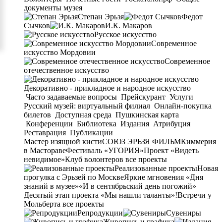
документы музея
Степан Эрьзя
Федот
Сычков
И.К. Макаров
Русское искусство
Современное
искусство Мордовии
Современное
отечественное искусство
Декоративно - прикладное и народное искусство
Часто задаваемые вопросы
Прейскурант
Услуги
Русский музей: виртуальный филиал
Онлайн-покупка
билетов
Доступная среда
Пушкинская карта
Конференции
Библиотека
Издания
Атрибуция
Реставрация
Публикации
Мастер изящной кисти
СОЮЗ ЭРЬЗЯ ФИЛЬМ
Киммерия
в Мастораве
Фестиваль «УГОРИЯ»
Проект «Видеть
невидимое»
Клуб волонтеров
все проекты
Реализованные проекты
Новая
прогулка с Эрьзей по Москве
Яркие мгновения «Дня
знаний в музее»
«И в сентябрьский день погожий»
Десятый этап проекта «Мы нашли таланты»!
Встречи у
Мольберта
все проекты
Репродукции
Сувениры
Живопись и графика