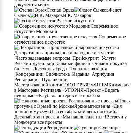
документы музея
Степан Эрьзя
Федот
Сычков
И.К. Макаров
Русское искусство
Современное
искусство Мордовии
Современное
отечественное искусство
Декоративно - прикладное и народное искусство
Часто задаваемые вопросы
Прейскурант
Услуги
Русский музей: виртуальный филиал
Онлайн-покупка
билетов
Доступная среда
Пушкинская карта
Конференции
Библиотека
Издания
Атрибуция
Реставрация
Публикации
Мастер изящной кисти
СОЮЗ ЭРЬЗЯ ФИЛЬМ
Киммерия
в Мастораве
Фестиваль «УГОРИЯ»
Проект «Видеть
невидимое»
Клуб волонтеров
все проекты
Реализованные проекты
Новая
прогулка с Эрьзей по Москве
Яркие мгновения «Дня
знаний в музее»
«И в сентябрьский день погожий»
Десятый этап проекта «Мы нашли таланты»!
Встречи у
Мольберта
все проекты
Репродукции
Сувениры
Живопись и графика