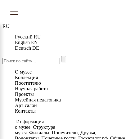
RU
Русский
RU
English
EN
Deutsch
DE
О музее
Коллекция
Посетителю
Научная работа
Проекты
Музейная педагогика
Арт-салон
Контакты
Информация
о музее
Структура
музея
Филиалы
Попечители, Друзья,
Волонтеры
Почетные гости
Госкаталог.рф
Общие