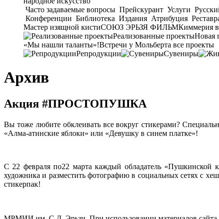
народное искусство
Часто задаваемые вопросы
Прейскурант
Услуги
Русски
Конференции
Библиотека
Издания
Атрибуция
Реставр
Мастер изящной кисти
СОЮЗ ЭРЬЗЯ ФИЛЬМ
Киммерия в
Реализованные проекты
Новая 
«Мы нашли таланты»!
Встречи у Мольберта
все проекты
Репродукции
Сувениры
Архив
Акция #ПРОСТОПУШКА
Вы тоже любите обклеивать все вокруг стикерами? Специальн
«Алма-атинские яблоки» или «Девушку в синем платке»!
С 22 февраля по22 марта каждый обладатель «Пушкинской к
художника и разместить фотографию в социальных сетях с хе
стикерпак!
МРМИИ им. С.Д. Эрьзи. При использовании материалов сайта