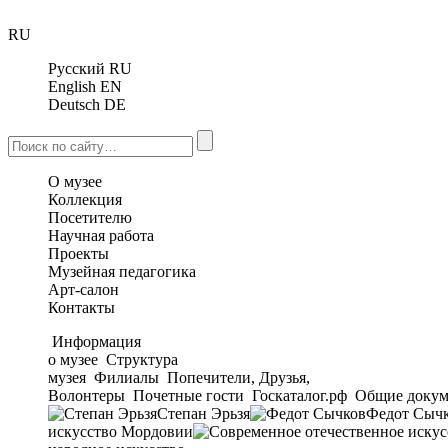
RU
Русский
RU
English
EN
Deutsch
DE
О музее
Коллекция
Посетителю
Научная работа
Проекты
Музейная педагогика
Арт-салон
Контакты
Информация
о музее
Структура
музея
Филиалы
Попечители, Друзья,
Волонтеры
Почетные гости
Госкаталог.рф
Общие докум
Степан Эрьзя
Федот Сыч
искусство Мордовии