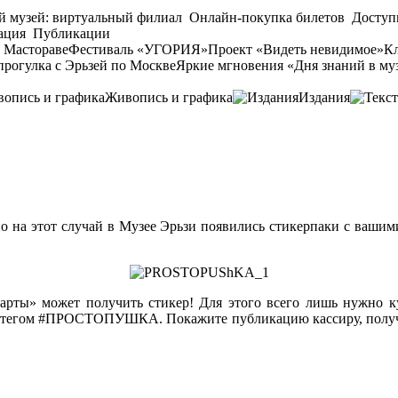
й музей: виртуальный филиал
Онлайн-покупка билетов
Доступ
ация
Публикации
 Мастораве
Фестиваль «УГОРИЯ»
Проект «Видеть невидимое»
Кл
прогулка с Эрьзей по Москве
Яркие мгновения «Дня знаний в му
Живопись и графика
Издания
о на этот случай в Музее Эрьзи появились стикерпаки с ваши
арты» может получить стикер! Для этого всего лишь нужно ку
штегом
#ПРОСТОПУШКА
. Покажите публикацию кассиру, получ