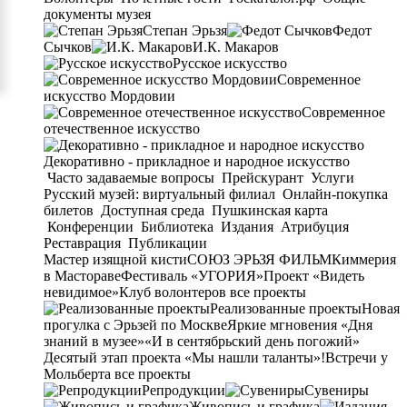
документы музея
Степан Эрьзя
Федот
Сычков
И.К. Макаров
Русское искусство
Современное
искусство Мордовии
Современное
отечественное искусство
Декоративно - прикладное и народное искусство
Часто задаваемые вопросы
Прейскурант
Услуги
Русский музей: виртуальный филиал
Онлайн-покупка
билетов
Доступная среда
Пушкинская карта
Конференции
Библиотека
Издания
Атрибуция
Реставрация
Публикации
Мастер изящной кисти
СОЮЗ ЭРЬЗЯ ФИЛЬМ
Киммерия
в Мастораве
Фестиваль «УГОРИЯ»
Проект «Видеть
невидимое»
Клуб волонтеров
все проекты
Реализованные проекты
Новая
прогулка с Эрьзей по Москве
Яркие мгновения «Дня
знаний в музее»
«И в сентябрьский день погожий»
Десятый этап проекта «Мы нашли таланты»!
Встречи у
Мольберта
все проекты
Репродукции
Сувениры
Живопись и графика