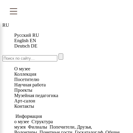
RU
Русский
RU
English
EN
Deutsch
DE
О музее
Коллекция
Посетителю
Научная работа
Проекты
Музейная педагогика
Арт-салон
Контакты
Информация
о музее
Структура
музея
Филиалы
Попечители, Друзья,
Волонтеры
Почетные гости
Госкаталог.рф
Общие