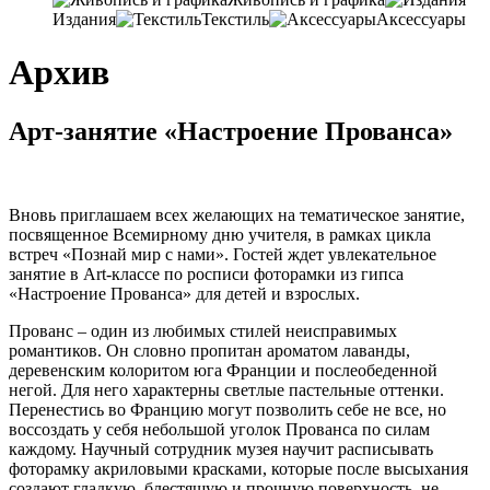
Издания
Текстиль
Аксессуары
Архив
Арт-занятие «Настроение Прованса»
Вновь приглашаем всех желающих на тематическое занятие,
посвященное Всемирному дню учителя, в рамках цикла
встреч «Познай мир с нами». Гостей ждет увлекательное
занятие в Art-классе по росписи фоторамки из гипса
«Настроение Прованса» для детей и взрослых.
Прованс – один из любимых стилей неисправимых
романтиков. Он словно пропитан ароматом лаванды,
деревенским колоритом юга Франции и послеобеденной
негой. Для него характерны светлые пастельные оттенки.
Перенестись во Францию могут позволить себе не все, но
воссоздать у себя небольшой уголок Прованса по силам
каждому. Научный сотрудник музея научит расписывать
фоторамку акриловыми красками, которые после высыхания
создают гладкую, блестящую и прочную поверхность, не