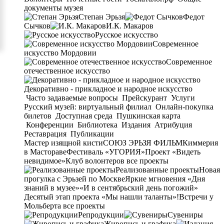
документы музея
Степан Эрьзя
Федот
Сычков
И.К. Макаров
Русское искусство
Современное
искусство Мордовии
Современное
отечественное искусство
Декоративно - прикладное и народное искусство
Часто задаваемые вопросы
Прейскурант
Услуги
Русский музей: виртуальный филиал
Онлайн-покупка
билетов
Доступная среда
Пушкинская карта
Конференции
Библиотека
Издания
Атрибуция
Реставрация
Публикации
Мастер изящной кисти
СОЮЗ ЭРЬЗЯ ФИЛЬМ
Киммерия
в Мастораве
Фестиваль «УГОРИЯ»
Проект «Видеть
невидимое»
Клуб волонтеров
все проекты
Реализованные проекты
Новая
прогулка с Эрьзей по Москве
Яркие мгновения «Дня
знаний в музее»
«И в сентябрьский день погожий»
Десятый этап проекта «Мы нашли таланты»!
Встречи у
Мольберта
все проекты
Репродукции
Сувениры
Живопись и графика