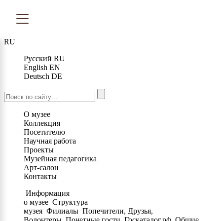
RU
Русский
RU
English
EN
Deutsch
DE
О музее
Коллекция
Посетителю
Научная работа
Проекты
Музейная педагогика
Арт-салон
Контакты
Информация
о музее
Структура
музея
Филиалы
Попечители, Друзья,
Волонтеры
Почетные гости
Госкаталог.рф
Общие