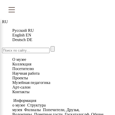
RU
Русский
RU
English
EN
Deutsch
DE
О музее
Коллекция
Посетителю
Научная работа
Проекты
Музейная педагогика
Арт-салон
Контакты
Информация
о музее
Структура
музея
Филиалы
Попечители, Друзья,
Волонтеры
Почетные гости
Госкаталог.рф
Общие