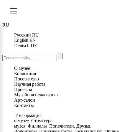
RU
Русский
RU
English
EN
Deutsch
DE
О музее
Коллекция
Посетителю
Научная работа
Проекты
Музейная педагогика
Арт-салон
Контакты
Информация
о музее
Структура
музея
Филиалы
Попечители, Друзья,
Волонтеры
Почетные гости
Госкаталог.рф
Общие