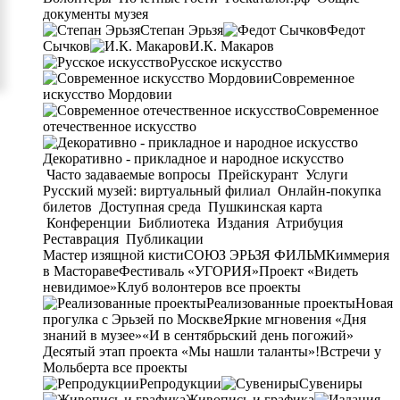
документы музея
Степан Эрьзя
Федот
Сычков
И.К. Макаров
Русское искусство
Современное
искусство Мордовии
Современное
отечественное искусство
Декоративно - прикладное и народное искусство
Часто задаваемые вопросы
Прейскурант
Услуги
Русский музей: виртуальный филиал
Онлайн-покупка
билетов
Доступная среда
Пушкинская карта
Конференции
Библиотека
Издания
Атрибуция
Реставрация
Публикации
Мастер изящной кисти
СОЮЗ ЭРЬЗЯ ФИЛЬМ
Киммерия
в Мастораве
Фестиваль «УГОРИЯ»
Проект «Видеть
невидимое»
Клуб волонтеров
все проекты
Реализованные проекты
Новая
прогулка с Эрьзей по Москве
Яркие мгновения «Дня
знаний в музее»
«И в сентябрьский день погожий»
Десятый этап проекта «Мы нашли таланты»!
Встречи у
Мольберта
все проекты
Репродукции
Сувениры
Живопись и графика