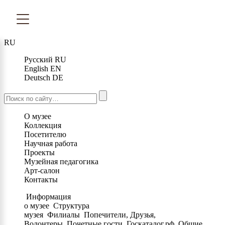
RU
Русский
RU
English
EN
Deutsch
DE
О музее
Коллекция
Посетителю
Научная работа
Проекты
Музейная педагогика
Арт-салон
Контакты
Информация
о музее
Структура
музея
Филиалы
Попечители, Друзья,
Волонтеры
Почетные гости
Госкаталог.рф
Общие