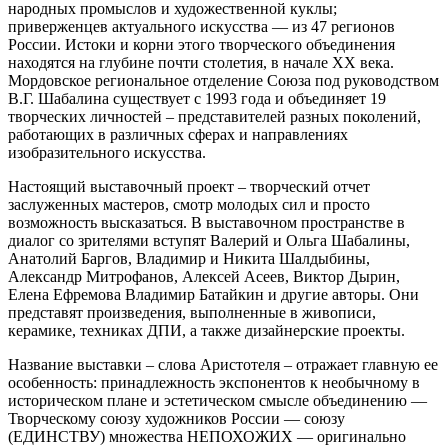
народных промыслов и художественной куклы;
приверженцев актуального искусства — из 47 регионов
России. Истоки и корни этого творческого объединения
находятся на глубине почти столетия, в начале ХХ века.
Мордовское региональное отделение Союза под руководством
В.Г. Шабалина существует с 1993 года и объединяет 19
творческих личностей – представителей разных поколений,
работающих в различных сферах и направлениях
изобразительного искусства.
Настоящий выставочный проект – творческий отчет
заслуженных мастеров, смотр молодых сил и просто
возможность высказаться. В выставочном пространстве в
диалог со зрителями вступят Валерий и Ольга Шабалины,
Анатолий Баргов, Владимир и Никита Шалдыбины,
Александр Митрофанов, Алексей Асеев, Виктор Дырин,
Елена Ефремова Владимир Батайкин и другие авторы. Они
представят произведения, выполненные в живописи,
керамике, техниках ДПИ, а также дизайнерские проекты.
Название выставки – слова Аристотеля – отражает главную ее
особенность: принадлежность экспонентов к необычному в
историческом плане и эстетическом смысле объединению —
Творческому союзу художников России — союзу
(ЕДИНСТВУ) множества НЕПОХОЖИХ — оригинально