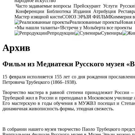
народное искусство
Часто задаваемые вопросы
Прейскурант
Услуги
Русски
Конференции
Библиотека
Издания
Атрибуция
Реставр
Мастер изящной кисти
СОЮЗ ЭРЬЗЯ ФИЛЬМ
Киммерия в
Реализованные проекты
Новая 
«Мы нашли таланты»!
Встречи у Мольберта
все проекты
Репродукции
Сувениры
Архив
Фильм из Медиатеки Русского музея «
15 февраля исполняется 155 лет со дня рождения прославленн
Петровича Трубецкого (1866–1938).
Творчество мастера в равной степени принадлежит России –
Трубецкой жил в России и преподавал в Московском училище ж
Его мастерскую в годы обучения в МУЖВЗ посещал и Степан 
динамичная живописность формы, этюдная свежесть.
В собрании нашего музея творчество Паоло Трубецкого предст
Виртуальном филиале Русского музея в Музее Эрьзи можно по