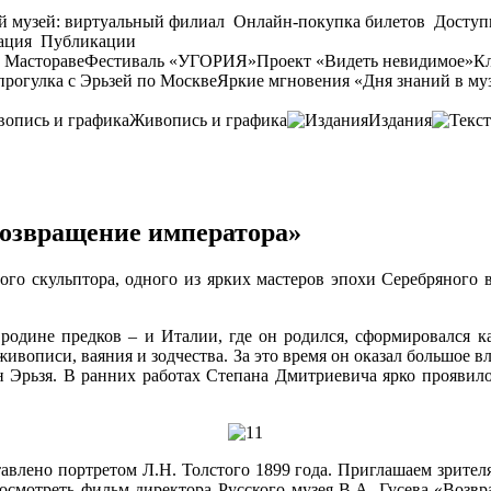
й музей: виртуальный филиал
Онлайн-покупка билетов
Доступ
ация
Публикации
 Мастораве
Фестиваль «УГОРИЯ»
Проект «Видеть невидимое»
Кл
прогулка с Эрьзей по Москве
Яркие мгновения «Дня знаний в му
Живопись и графика
Издания
Возвращение императора»
ого скульптора, одного из ярких мастеров эпохи Серебряного 
 родине предков – и Италии, где он родился, сформировался 
ивописи, ваяния и зодчества. За это время он оказал большое 
Эрьзя. В ранних работах Степана Дмитриевича ярко проявилос
авлено портретом Л.Н. Толстого 1899 года. Приглашаем зрителя 
смотреть фильм директора Русского музея В.А. Гусева «Возвр