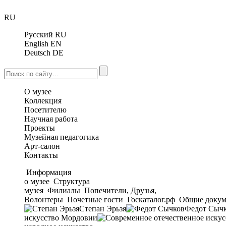
RU
Русский
RU
English
EN
Deutsch
DE
О музее
Коллекция
Посетителю
Научная работа
Проекты
Музейная педагогика
Арт-салон
Контакты
Информация
о музее
Структура
музея
Филиалы
Попечители, Друзья,
Волонтеры
Почетные гости
Госкаталог.рф
Общие докум
Степан Эрьзя
Федот Сыч
искусство Мордовии