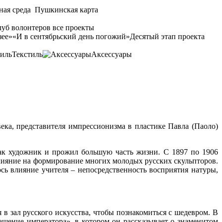
ная среда
Пушкинская карта
уб волонтеров
все проекты
зее»
«И в сентябрьский день погожий»
Десятый этап проекта
Текстиль
Аксессуары
века, представителя импрессионизма в пластике Павла (Паоло)
как художник и прожил большую часть жизни. С 1897 по 1906
влияние на формирование многих молодых русских скульпторов.
ь влияние учителя – непосредственность восприятия натуры,
в зал русского искусства, чтобы познакомиться с шедевром. В
ащение императора», в котором он рассказывает о знаменитом