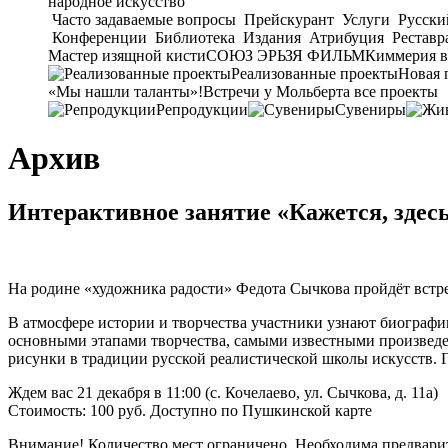
народное искусство
Часто задаваемые вопросы
Прейскурант
Услуги
Русски
Конференции
Библиотека
Издания
Атрибуция
Реставр
Мастер изящной кисти
СОЮЗ ЭРЬЗЯ ФИЛЬМ
Киммерия в
Реализованные проекты
Новая 
«Мы нашли таланты»!
Встречи у Мольберта
все проекты
Репродукции
Сувениры
Архив
Интерактивное занятие «Кажется, здес
На родине «художника радости» Федота Сычкова пройдёт встре
В атмосфере истории и творчества участники узнают биограф
основными этапами творчества, самыми известными произведе
рисунки в традиции русской реалистической школы искусств. 
Ждем вас 21 декабря в 11:00 (с. Кочелаево, ул. Сычкова, д. 11а)
Стоимость: 100 руб. Доступно по Пушкинской карте
Внимание! Количество мест ограничено. Необходима предварите