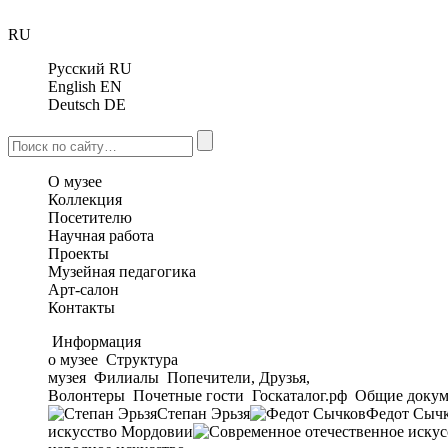
RU
Русский
RU
English
EN
Deutsch
DE
О музее
Коллекция
Посетителю
Научная работа
Проекты
Музейная педагогика
Арт-салон
Контакты
Информация
о музее
Структура
музея
Филиалы
Попечители, Друзья,
Волонтеры
Почетные гости
Госкаталог.рф
Общие докум
Степан Эрьзя
Федот Сыч
искусство Мордовии