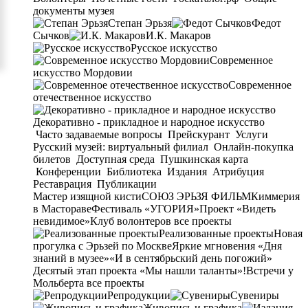
документы музея
Степан Эрьзя
Федот
Сычков
И.К. Макаров
Русское искусство
Современное
искусство Мордовии
Современное
отечественное искусство
Декоративно - прикладное и народное искусство
Часто задаваемые вопросы
Прейскурант
Услуги
Русский музей: виртуальный филиал
Онлайн-покупка
билетов
Доступная среда
Пушкинская карта
Конференции
Библиотека
Издания
Атрибуция
Реставрация
Публикации
Мастер изящной кисти
СОЮЗ ЭРЬЗЯ ФИЛЬМ
Киммерия
в Мастораве
Фестиваль «УГОРИЯ»
Проект «Видеть
невидимое»
Клуб волонтеров
все проекты
Реализованные проекты
Новая
прогулка с Эрьзей по Москве
Яркие мгновения «Дня
знаний в музее»
«И в сентябрьский день погожий»
Десятый этап проекта «Мы нашли таланты»!
Встречи у
Мольберта
все проекты
Репродукции
Сувениры
Живопись и графика