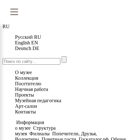
RU
Русский
RU
English
EN
Deutsch
DE
О музее
Коллекция
Посетителю
Научная работа
Проекты
Музейная педагогика
Арт-салон
Контакты
Информация
о музее
Структура
музея
Филиалы
Попечители, Друзья,
Волонтеры
Почетные гости
Госкаталог.рф
Общие