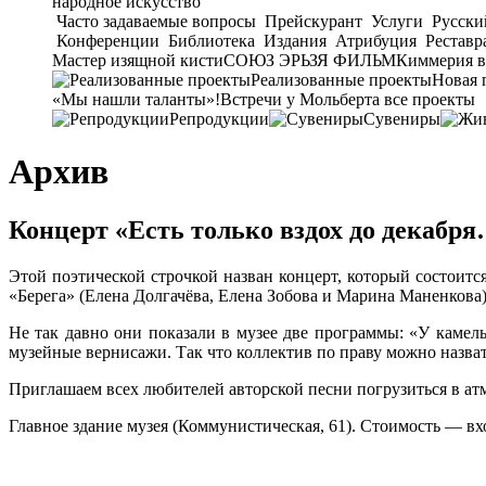
народное искусство
Часто задаваемые вопросы
Прейскурант
Услуги
Русски
Конференции
Библиотека
Издания
Атрибуция
Реставр
Мастер изящной кисти
СОЮЗ ЭРЬЗЯ ФИЛЬМ
Киммерия в
Реализованные проекты
Новая 
«Мы нашли таланты»!
Встречи у Мольберта
все проекты
Репродукции
Сувениры
Архив
Концерт «Есть только вздох до декабр
Этой поэтической строчкой назван концерт, который состоитс
«Берега» (Елена Долгачёва, Елена Зобова и Марина Маненкова)
Не так давно они показали в музее две программы: «У камел
музейные вернисажи. Так что коллектив по праву можно назва
Приглашаем всех любителей авторской песни погрузиться в атм
Главное здание музея (Коммунистическая, 61). Стоимость — вх