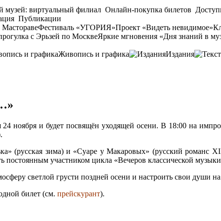
й музей: виртуальный филиал
Онлайн-покупка билетов
Доступ
ация
Публикации
 Мастораве
Фестиваль «УГОРИЯ»
Проект «Видеть невидимое»
Кл
прогулка с Эрьзей по Москве
Яркие мгновения «Дня знаний в му
Живопись и графика
Издания
я…»
я 24 ноября и будет посвящён уходящей осени. В 18:00 на импр
.
ька» (русская зима) и «Суаре у Макаровых» (русский романс X
ть постоянным участником цикла «Вечеров классической музыки 
осферу светлой грусти поздней осени и настроить свои души на
одной билет (см.
прейскурант
).