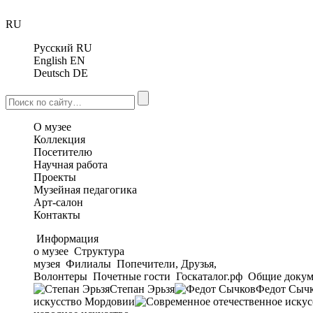
RU
Русский
RU
English
EN
Deutsch
DE
О музее
Коллекция
Посетителю
Научная работа
Проекты
Музейная педагогика
Арт-салон
Контакты
Информация
о музее
Структура
музея
Филиалы
Попечители, Друзья,
Волонтеры
Почетные гости
Госкаталог.рф
Общие докум
Степан Эрьзя
Федот Сыч
искусство Мордовии