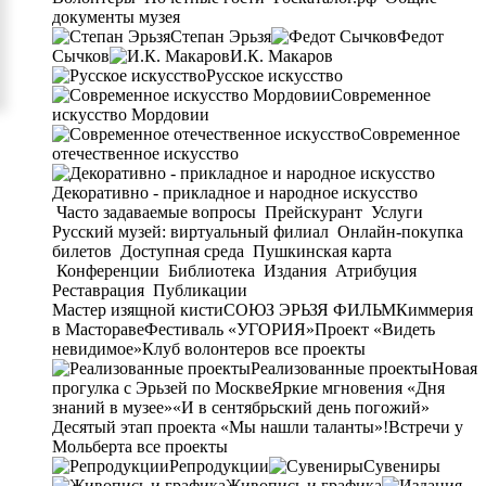
документы музея
Степан Эрьзя
Федот
Сычков
И.К. Макаров
Русское искусство
Современное
искусство Мордовии
Современное
отечественное искусство
Декоративно - прикладное и народное искусство
Часто задаваемые вопросы
Прейскурант
Услуги
Русский музей: виртуальный филиал
Онлайн-покупка
билетов
Доступная среда
Пушкинская карта
Конференции
Библиотека
Издания
Атрибуция
Реставрация
Публикации
Мастер изящной кисти
СОЮЗ ЭРЬЗЯ ФИЛЬМ
Киммерия
в Мастораве
Фестиваль «УГОРИЯ»
Проект «Видеть
невидимое»
Клуб волонтеров
все проекты
Реализованные проекты
Новая
прогулка с Эрьзей по Москве
Яркие мгновения «Дня
знаний в музее»
«И в сентябрьский день погожий»
Десятый этап проекта «Мы нашли таланты»!
Встречи у
Мольберта
все проекты
Репродукции
Сувениры
Живопись и графика