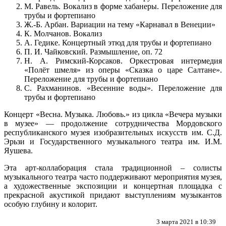
М. Равель. Вокализ в форме хабанеры. Переложение для
трубы и фортепиано
Ж.-Б. Арбан. Вариации на тему «Карнавал в Венеции»
К. Молчанов. Вокализ
А. Гедике. Концертный этюд для трубы и фортепиано
П. И. Чайковский. Размышление, оп. 72
Н. А. Римский-Корсаков. Оркестровая интермедия
«Полёт шмеля» из оперы «Сказка о царе Салтане».
Переложение для трубы и фортепиано
С. Рахманинов. «Весенние воды». Переложение для
трубы и фортепиано
Концерт «Весна. Музыка. Любовь.» из цикла «Вечера музыки
в музее» — продолжение сотрудничества Мордовского
республиканского музея изобразительных искусств им. С.Д.
Эрьзи и Государственного музыкального театра им. И.М.
Яушева.
Эта арт-коллаборация стала традиционной – солисты
музыкального театра часто поддерживают мероприятия музея,
а художественные экспозиции и концертная площадка с
прекрасной акустикой придают выступлениям музыкантов
особую глубину и колорит.
3 марта 2021 в 10:39