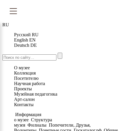
RU
Русский
RU
English
EN
Deutsch
DE
О музее
Коллекция
Посетителю
Научная работа
Проекты
Музейная педагогика
Арт-салон
Контакты
Информация
о музее
Структура
музея
Филиалы
Попечители, Друзья,
Волонтеры
Почетные гости
Госкаталог.рф
Общие