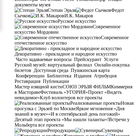
документы музея
Степан Эрьзя
Федот
Сычков
И.К. Макаров
Русское искусство
Современное
искусство Мордовии
Современное
отечественное искусство
Декоративно - прикладное и народное искусство
Часто задаваемые вопросы
Прейскурант
Услуги
Русский музей: виртуальный филиал
Онлайн-покупка
билетов
Доступная среда
Пушкинская карта
Конференции
Библиотека
Издания
Атрибуция
Реставрация
Публикации
Мастер изящной кисти
СОЮЗ ЭРЬЗЯ ФИЛЬМ
Киммерия
в Мастораве
Фестиваль «УГОРИЯ»
Проект «Видеть
невидимое»
Клуб волонтеров
все проекты
Реализованные проекты
Новая
прогулка с Эрьзей по Москве
Яркие мгновения «Дня
знаний в музее»
«И в сентябрьский день погожий»
Десятый этап проекта «Мы нашли таланты»!
Встречи у
Мольберта
все проекты
Репродукции
Сувениры
Живопись и графика