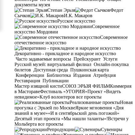
документы музея
Степан Эрьзя
Федот
Сычков
И.К. Макаров
Русское искусство
Современное
искусство Мордовии
Современное
отечественное искусство
Декоративно - прикладное и народное искусство
Часто задаваемые вопросы
Прейскурант
Услуги
Русский музей: виртуальный филиал
Онлайн-покупка
билетов
Доступная среда
Пушкинская карта
Конференции
Библиотека
Издания
Атрибуция
Реставрация
Публикации
Мастер изящной кисти
СОЮЗ ЭРЬЗЯ ФИЛЬМ
Киммерия
в Мастораве
Фестиваль «УГОРИЯ»
Проект «Видеть
невидимое»
Клуб волонтеров
все проекты
Реализованные проекты
Новая
прогулка с Эрьзей по Москве
Яркие мгновения «Дня
знаний в музее»
«И в сентябрьский день погожий»
Десятый этап проекта «Мы нашли таланты»!
Встречи у
Мольберта
все проекты
Репродукции
Сувениры
Живопись и графика