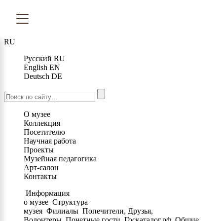
RU
Русский
RU
English
EN
Deutsch
DE
О музее
Коллекция
Посетителю
Научная работа
Проекты
Музейная педагогика
Арт-салон
Контакты
Информация
о музее
Структура
музея
Филиалы
Попечители, Друзья,
Волонтеры
Почетные гости
Госкаталог.рф
Общие