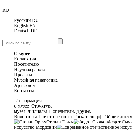
RU
Русский
RU
English
EN
Deutsch
DE
О музее
Коллекция
Посетителю
Научная работа
Проекты
Музейная педагогика
Арт-салон
Контакты
Информация
о музее
Структура
музея
Филиалы
Попечители, Друзья,
Волонтеры
Почетные гости
Госкаталог.рф
Общие докум
Степан Эрьзя
Федот Сыч
искусство Мордовии