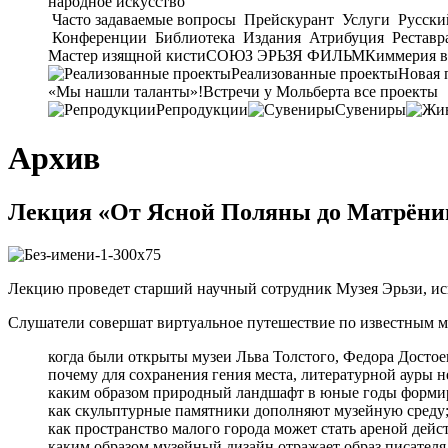
народное искусство
Часто задаваемые вопросы
Прейскурант
Услуги
Русски
Конференции
Библиотека
Издания
Атрибуция
Реставр
Мастер изящной кисти
СОЮЗ ЭРЬЗЯ ФИЛЬМ
Киммерия в
Реализованные проекты
Новая 
«Мы нашли таланты»!
Встречи у Мольберта
все проекты
Репродукции
Сувениры
Архив
Лекция «От Ясной Поляны до Матрёнин
Лекцию проведет старший научный сотрудник Музея Эрьзи, ис
Слушатели совершат виртуальное путешествие по известным м
когда были открыты музеи Льва Толстого, Федора Достое
почему для сохранения гения места, литературной ауры 
каким образом природный ландшафт в юные годы формиро
как скульптурные памятники дополняют музейную среду
как пространство малого города может стать ареной дейс
каким образом музейный дизайн отражает образ писателя,