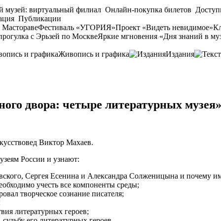
й музей: виртуальный филиал
Онлайн-покупка билетов
Доступ
ация
Публикации
 Мастораве
Фестиваль «УГОРИЯ»
Проект «Видеть невидимое»
Кл
прогулка с Эрьзей по Москве
Яркие мгновения «Дня знаний в му
Живопись и графика
Издания
ого двора: четыре литературных музея
кусствовед Виктор Махаев.
узеям России и узнают:
вского, Сергея Есенина и Александра Солженицына и почему им
необходимо учесть все компоненты среды;
вал творческое сознание писателя;
;
твия литературных героев;
 судьбу его литературных героев.