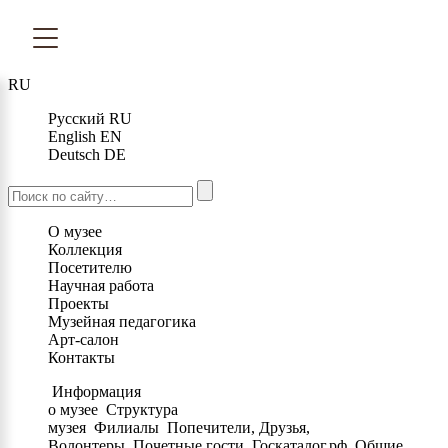
RU
Русский
RU
English
EN
Deutsch
DE
О музее
Коллекция
Посетителю
Научная работа
Проекты
Музейная педагогика
Арт-салон
Контакты
Информация
о музее
Структура
музея
Филиалы
Попечители, Друзья,
Волонтеры
Почетные гости
Госкаталог.рф
Общие