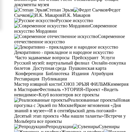
документы музея
Степан Эрьзя
Федот
Сычков
И.К. Макаров
Русское искусство
Современное
искусство Мордовии
Современное
отечественное искусство
Декоративно - прикладное и народное искусство
Часто задаваемые вопросы
Прейскурант
Услуги
Русский музей: виртуальный филиал
Онлайн-покупка
билетов
Доступная среда
Пушкинская карта
Конференции
Библиотека
Издания
Атрибуция
Реставрация
Публикации
Мастер изящной кисти
СОЮЗ ЭРЬЗЯ ФИЛЬМ
Киммерия
в Мастораве
Фестиваль «УГОРИЯ»
Проект «Видеть
невидимое»
Клуб волонтеров
все проекты
Реализованные проекты
Новая
прогулка с Эрьзей по Москве
Яркие мгновения «Дня
знаний в музее»
«И в сентябрьский день погожий»
Десятый этап проекта «Мы нашли таланты»!
Встречи у
Мольберта
все проекты
Репродукции
Сувениры
Живопись и графика