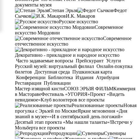
документы музея
Степан Эрьзя
Федот
Сычков
И.К. Макаров
Русское искусство
Современное
искусство Мордовии
Современное
отечественное искусство
Декоративно - прикладное и народное искусство
Часто задаваемые вопросы
Прейскурант
Услуги
Русский музей: виртуальный филиал
Онлайн-покупка
билетов
Доступная среда
Пушкинская карта
Конференции
Библиотека
Издания
Атрибуция
Реставрация
Публикации
Мастер изящной кисти
СОЮЗ ЭРЬЗЯ ФИЛЬМ
Киммерия
в Мастораве
Фестиваль «УГОРИЯ»
Проект «Видеть
невидимое»
Клуб волонтеров
все проекты
Реализованные проекты
Новая
прогулка с Эрьзей по Москве
Яркие мгновения «Дня
знаний в музее»
«И в сентябрьский день погожий»
Десятый этап проекта «Мы нашли таланты»!
Встречи у
Мольберта
все проекты
Репродукции
Сувениры
Живопись и графика