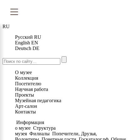
RU
Русский
RU
English
EN
Deutsch
DE
О музее
Коллекция
Посетителю
Научная работа
Проекты
Музейная педагогика
Арт-салон
Контакты
Информация
о музее
Структура
музея
Филиалы
Попечители, Друзья,
Волонтеры
Почетные гости
Госкаталог.рф
Общие