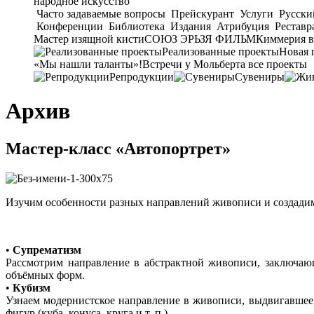
народное искусство
Часто задаваемые вопросы
Прейскурант
Услуги
Русски
Конференции
Библиотека
Издания
Атрибуция
Реставр
Мастер изящной кисти
СОЮЗ ЭРЬЗЯ ФИЛЬМ
Киммерия в
Реализованные проекты
Новая 
«Мы нашли таланты»!
Встречи у Мольберта
все проекты
Репродукции
Сувениры
Архив
Мастер-класс «Автопортрет»
Изучим особенности разных направлений живописи и создадим 
•
Супрематизм
Рассмотрим направление в абстрактной живописи, заключающ
объёмных форм.
•
Кубизм
Узнаем модернистское направление в живописи, выдвигавше
фигур (куба, конуса, круга и т. п.).