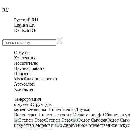
RU
Русский
RU
English
EN
Deutsch
DE
О музее
Коллекция
Посетителю
Научная работа
Проекты
Музейная педагогика
Арт-салон
Контакты
Информация
о музее
Структура
музея
Филиалы
Попечители, Друзья,
Волонтеры
Почетные гости
Госкаталог.рф
Общие докум
Степан Эрьзя
Федот Сыч
искусство Мордовии