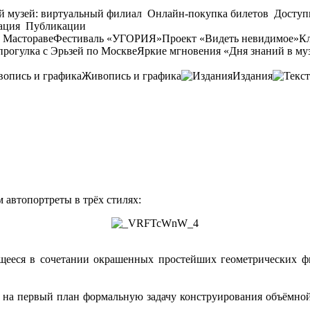
й музей: виртуальный филиал
Онлайн-покупка билетов
Доступ
ация
Публикации
 Мастораве
Фестиваль «УГОРИЯ»
Проект «Видеть невидимое»
Кл
прогулка с Эрьзей по Москве
Яркие мгновения «Дня знаний в му
Живопись и графика
Издания
автопортреты в трёх стилях:
ееся в сочетании окрашенных простейших геометрических фиг
е на первый план формальную задачу конструирования объёмно