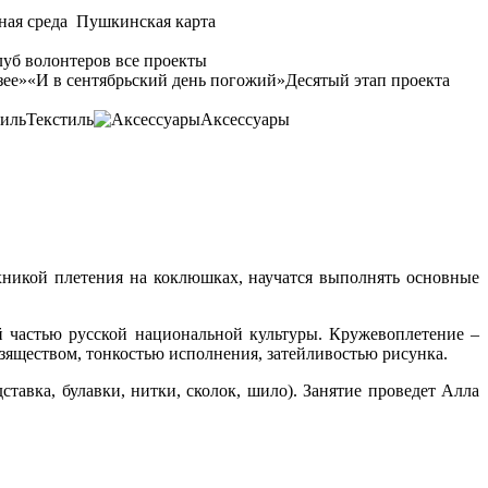
ная среда
Пушкинская карта
уб волонтеров
все проекты
зее»
«И в сентябрьский день погожий»
Десятый этап проекта
Текстиль
Аксессуары
хникой плетения на коклюшках, научатся выполнять основные
й частью русской национальной культуры. Кружевоплетение –
изяществом, тонкостью исполнения, затейливостью рисунка.
тавка, булавки, нитки, сколок, шило). Занятие проведет Алла