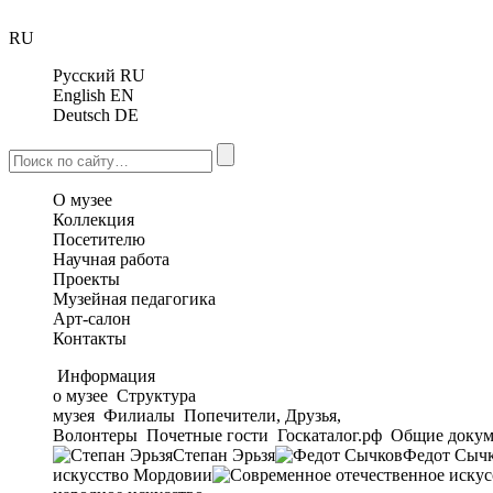
RU
Русский
RU
English
EN
Deutsch
DE
О музее
Коллекция
Посетителю
Научная работа
Проекты
Музейная педагогика
Арт-салон
Контакты
Информация
о музее
Структура
музея
Филиалы
Попечители, Друзья,
Волонтеры
Почетные гости
Госкаталог.рф
Общие докум
Степан Эрьзя
Федот Сыч
искусство Мордовии