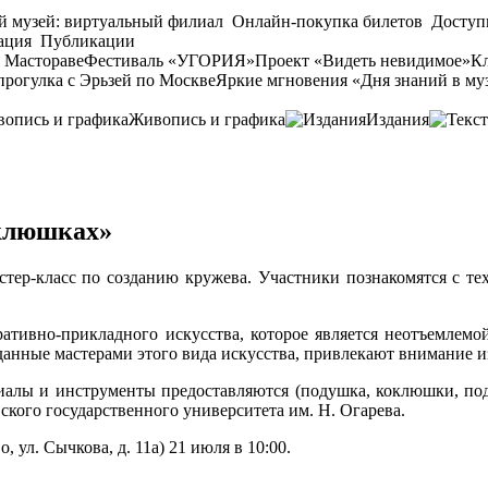
й музей: виртуальный филиал
Онлайн-покупка билетов
Доступ
ация
Публикации
 Мастораве
Фестиваль «УГОРИЯ»
Проект «Видеть невидимое»
Кл
прогулка с Эрьзей по Москве
Яркие мгновения «Дня знаний в му
Живопись и графика
Издания
оклюшках»
тер-класс по созданию кружева. Участники познакомятся с те
ативно-прикладного искусства, которое является неотъемлемо
зданные мастерами этого вида искусства, привлекают внимание 
риалы и инструменты предоставляются (подушка, коклюшки, подс
кого государственного университета им. Н. Огарева.
, ул. Сычкова, д. 11а) 21 июля в 10:00.