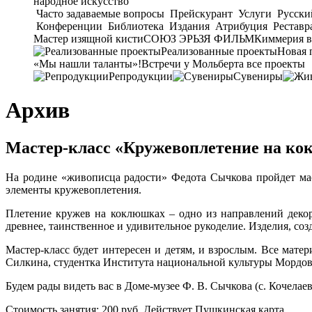
народное искусство
Часто задаваемые вопросы
Прейскурант
Услуги
Русски
Конференции
Библиотека
Издания
Атрибуция
Реставр
Мастер изящной кисти
СОЮЗ ЭРЬЗЯ ФИЛЬМ
Киммерия в
Реализованные проекты
Новая 
«Мы нашли таланты»!
Встречи у Мольберта
все проекты
Репродукции
Сувениры
Архив
Мастер-класс «Кружевоплетение на к
На родине «живописца радости» Федота Сычкова пройдет мас
элементы кружевоплетения.
Плетение кружев на коклюшках – одно из направлений декор
древнее, таинственное и удивительное рукоделие. Изделия, со
Мастер-класс будет интересен и детям, и взрослым. Все мате
Силкина, студентка Института национальной культуры Мордовс
Будем рады видеть вас в Доме-музее Ф. В. Сычкова (с. Кочелаево
Стоимость занятия: 200 руб. Действует Пушкинская карта.