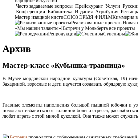
народное искусство
Часто задаваемые вопросы
Прейскурант
Услуги
Русски
Конференции
Библиотека
Издания
Атрибуция
Реставр
Мастер изящной кисти
СОЮЗ ЭРЬЗЯ ФИЛЬМ
Киммерия в
Реализованные проекты
Новая 
«Мы нашли таланты»!
Встречи у Мольберта
все проекты
Репродукции
Сувениры
Архив
Мастер-класс «Кубышка-травница»
В Музее мордовской народной культуры (Советская, 19) на
Захариной, взрослые и дети научатся создавать обрядовую кук
Главные элементы наполнения большой пышной юбочки и узе
помогают избавиться от головной боли и стресса, расслабиться
любят играть с этой милой куколкой. Она также может служит
Встречи
проводятся с соблюдением санитарных требований. 