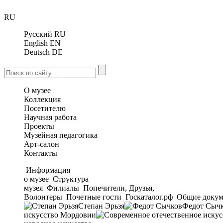
RU
Русский
RU
English
EN
Deutsch
DE
О музее
Коллекция
Посетителю
Научная работа
Проекты
Музейная педагогика
Арт-салон
Контакты
Информация
о музее
Структура
музея
Филиалы
Попечители, Друзья,
Волонтеры
Почетные гости
Госкаталог.рф
Общие докум
Степан Эрьзя
Федот Сыч
искусство Мордовии