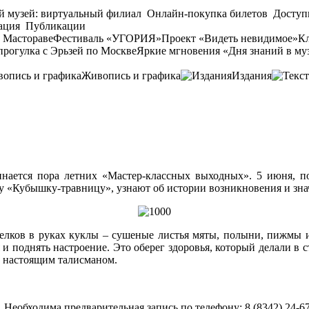
й музей: виртуальный филиал
Онлайн-покупка билетов
Доступ
ация
Публикации
 Мастораве
Фестиваль «УГОРИЯ»
Проект «Видеть невидимое»
Кл
прогулка с Эрьзей по Москве
Яркие мгновения «Дня знаний в му
Живопись и графика
Издания
чинается пора летних «Мастер-классных выходных». 5 июня,
лу «Кубышку-травницу», узнают об истории возникновения и зна
лков в руках куклы – сушеные листья мяты, полыни, пижмы и
 и поднять настроение. Это оберег здоровья, который делали в с
ь настоящим талисманом.
Необходима предварительная запись по телефону: 8 (8342) 24-67