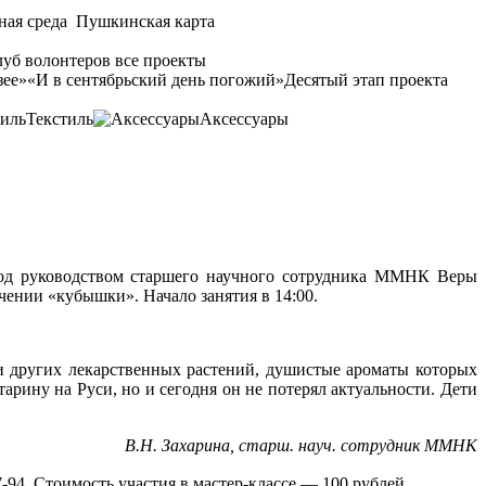
ная среда
Пушкинская карта
уб волонтеров
все проекты
зее»
«И в сентябрьский день погожий»
Десятый этап проекта
Текстиль
Аксессуары
 под руководством старшего научного сотрудника ММНК Веры
чении «кубышки». Начало занятия в 14:00.
 других лекарственных растений, душистые ароматы которых
тарину на Руси, но и сегодня он не потерял актуальности. Дети
В.Н. Захарина, старш. науч. сотрудник ММНК
-94. Стоимость участия в мастер-классе — 100 рублей.