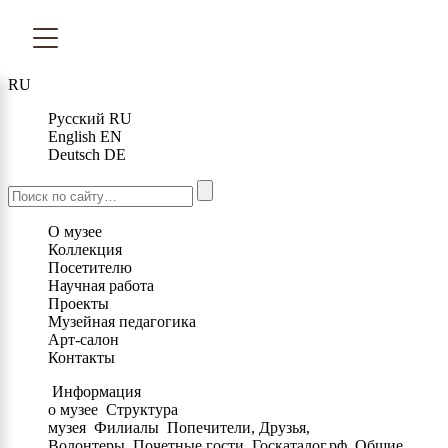
RU
Русский
RU
English
EN
Deutsch
DE
О музее
Коллекция
Посетителю
Научная работа
Проекты
Музейная педагогика
Арт-салон
Контакты
Информация
о музее
Структура
музея
Филиалы
Попечители, Друзья,
Волонтеры
Почетные гости
Госкаталог.рф
Общие