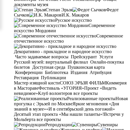
документы музея
Степан Эрьзя
Федот
Сычков
И.К. Макаров
Русское искусство
Современное
искусство Мордовии
Современное
отечественное искусство
Декоративно - прикладное и народное искусство
Часто задаваемые вопросы
Прейскурант
Услуги
Русский музей: виртуальный филиал
Онлайн-покупка
билетов
Доступная среда
Пушкинская карта
Конференции
Библиотека
Издания
Атрибуция
Реставрация
Публикации
Мастер изящной кисти
СОЮЗ ЭРЬЗЯ ФИЛЬМ
Киммерия
в Мастораве
Фестиваль «УГОРИЯ»
Проект «Видеть
невидимое»
Клуб волонтеров
все проекты
Реализованные проекты
Новая
прогулка с Эрьзей по Москве
Яркие мгновения «Дня
знаний в музее»
«И в сентябрьский день погожий»
Десятый этап проекта «Мы нашли таланты»!
Встречи у
Мольберта
все проекты
Репродукции
Сувениры
Живопись и графика