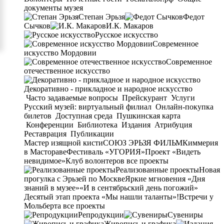
документы музея
Степан Эрьзя
Федот
Сычков
И.К. Макаров
Русское искусство
Современное
искусство Мордовии
Современное
отечественное искусство
Декоративно - прикладное и народное искусство
Часто задаваемые вопросы
Прейскурант
Услуги
Русский музей: виртуальный филиал
Онлайн-покупка
билетов
Доступная среда
Пушкинская карта
Конференции
Библиотека
Издания
Атрибуция
Реставрация
Публикации
Мастер изящной кисти
СОЮЗ ЭРЬЗЯ ФИЛЬМ
Киммерия
в Мастораве
Фестиваль «УГОРИЯ»
Проект «Видеть
невидимое»
Клуб волонтеров
все проекты
Реализованные проекты
Новая
прогулка с Эрьзей по Москве
Яркие мгновения «Дня
знаний в музее»
«И в сентябрьский день погожий»
Десятый этап проекта «Мы нашли таланты»!
Встречи у
Мольберта
все проекты
Репродукции
Сувениры
Живопись и графика