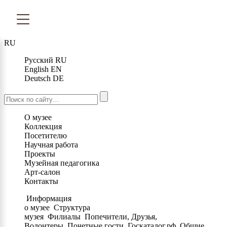
RU
Русский
RU
English
EN
Deutsch
DE
О музее
Коллекция
Посетителю
Научная работа
Проекты
Музейная педагогика
Арт-салон
Контакты
Информация
о музее
Структура
музея
Филиалы
Попечители, Друзья,
Волонтеры
Почетные гости
Госкаталог.рф
Общие