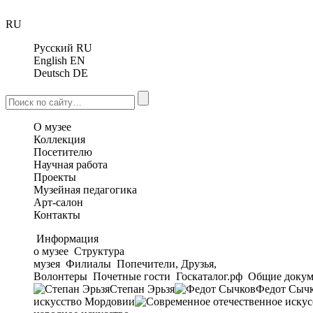
RU
Русский
RU
English
EN
Deutsch
DE
О музее
Коллекция
Посетителю
Научная работа
Проекты
Музейная педагогика
Арт-салон
Контакты
Информация
о музее
Структура
музея
Филиалы
Попечители, Друзья,
Волонтеры
Почетные гости
Госкаталог.рф
Общие докум
Степан Эрьзя
Федот Сыч
искусство Мордовии