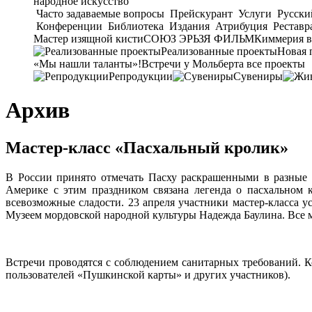
народное искусство
Часто задаваемые вопросы
Прейскурант
Услуги
Русски
Конференции
Библиотека
Издания
Атрибуция
Реставр
Мастер изящной кисти
СОЮЗ ЭРЬЗЯ ФИЛЬМ
Киммерия в
Реализованные проекты
Новая 
«Мы нашли таланты»!
Встречи у Мольберта
все проекты
Репродукции
Сувениры
Архив
Мастер-класс «Пасхальный кролик»
В России принято отмечать Пасху раскрашенными в разные 
Америке с этим праздником связана легенда о пасхальном 
всевозможные сладости. 23 апреля участники мастер-класса 
Музеем мордовской народной культуры Надежда Баулина. Все ма
Встречи проводятся с соблюдением санитарных требований. Ко
пользователей «Пушкинской карты» и других участников).