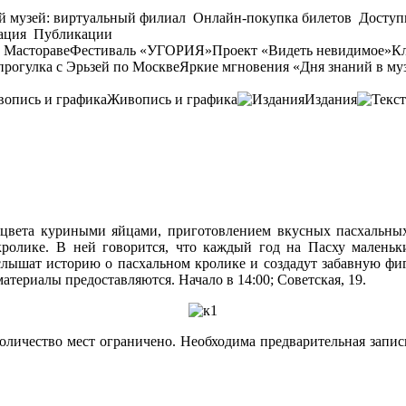
й музей: виртуальный филиал
Онлайн-покупка билетов
Доступ
ация
Публикации
 Мастораве
Фестиваль «УГОРИЯ»
Проект «Видеть невидимое»
Кл
прогулка с Эрьзей по Москве
Яркие мгновения «Дня знаний в му
Живопись и графика
Издания
цвета куриными яйцами, приготовлением вкусных пасхальных
кролике. В ней говорится, что каждый год на Пасху маленьк
услышат историю о пасхальном кролике и создадут забавную ф
териалы предоставляются. Начало в 14:00; Советская, 19.
личество мест ограничено. Необходима предварительная запись: