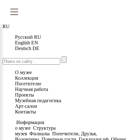
RU
Русский
RU
English
EN
Deutsch
DE
О музее
Коллекция
Посетителю
Научная работа
Проекты
Музейная педагогика
Арт-салон
Контакты
Информация
о музее
Структура
музея
Филиалы
Попечители, Друзья,
Волонтеры
Почетные гости
Госкаталог.рф
Общие