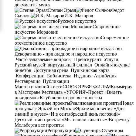
документы музея
Степан Эрьзя
Федот
Сычков
И.К. Макаров
Русское искусство
Современное
искусство Мордовии
Современное
отечественное искусство
Декоративно - прикладное и народное искусство
Часто задаваемые вопросы
Прейскурант
Услуги
Русский музей: виртуальный филиал
Онлайн-покупка
билетов
Доступная среда
Пушкинская карта
Конференции
Библиотека
Издания
Атрибуция
Реставрация
Публикации
Мастер изящной кисти
СОЮЗ ЭРЬЗЯ ФИЛЬМ
Киммерия
в Мастораве
Фестиваль «УГОРИЯ»
Проект «Видеть
невидимое»
Клуб волонтеров
все проекты
Реализованные проекты
Новая
прогулка с Эрьзей по Москве
Яркие мгновения «Дня
знаний в музее»
«И в сентябрьский день погожий»
Десятый этап проекта «Мы нашли таланты»!
Встречи у
Мольберта
все проекты
Репродукции
Сувениры
Живопись и графика