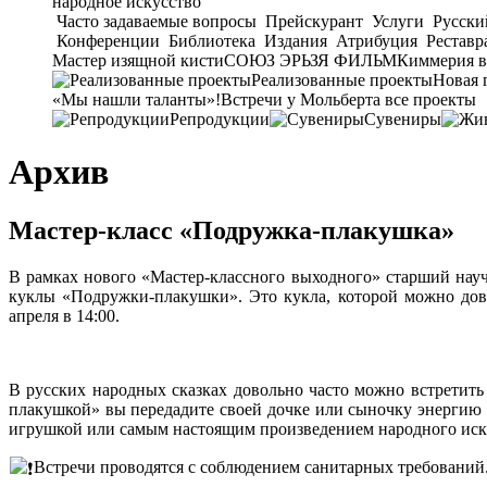
народное искусство
Часто задаваемые вопросы
Прейскурант
Услуги
Русски
Конференции
Библиотека
Издания
Атрибуция
Реставр
Мастер изящной кисти
СОЮЗ ЭРЬЗЯ ФИЛЬМ
Киммерия в
Реализованные проекты
Новая 
«Мы нашли таланты»!
Встречи у Мольберта
все проекты
Репродукции
Сувениры
Архив
Мастер-класс «Подружка-плакушка»
В рамках нового «Мастер-классного выходного» старший нау
куклы «Подружки-плакушки». Это кукла, которой можно дове
апреля в 14:00.
В русских народных сказках довольно часто можно встретить 
плакушкой» вы передадите своей дочке или сыночку энергию 
игрушкой или самым настоящим произведением народного иск
Встречи проводятся с соблюдением санитарных требований. 