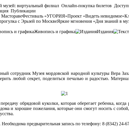
й музей: виртуальный филиал
Онлайн-покупка билетов
Доступ
ация
Публикации
 Мастораве
Фестиваль «УГОРИЯ»
Проект «Видеть невидимое»
Кл
прогулка с Эрьзей по Москве
Яркие мгновения «Дня знаний в му
Живопись и графика
Издания
чный сотрудник Музея мордовской народной культуры Вера Заха
рить любой секрет, поделиться печалью и радостью. Материа
передачу обрядовой куколки, которая оберегает ребенка, когда
дома и хорошие пожелания, которые они смогут носить с собой,
усства.
Необходима предварительная запись по телефону: 8 (8342) 24-67