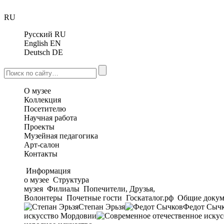
RU
Русский
RU
English
EN
Deutsch
DE
О музее
Коллекция
Посетителю
Научная работа
Проекты
Музейная педагогика
Арт-салон
Контакты
Информация
о музее
Структура
музея
Филиалы
Попечители, Друзья,
Волонтеры
Почетные гости
Госкаталог.рф
Общие докум
Степан Эрьзя
Федот Сыч
искусство Мордовии