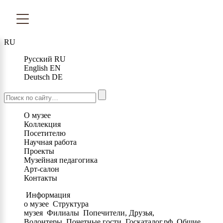
RU
Русский
RU
English
EN
Deutsch
DE
О музее
Коллекция
Посетителю
Научная работа
Проекты
Музейная педагогика
Арт-салон
Контакты
Информация
о музее
Структура
музея
Филиалы
Попечители, Друзья,
Волонтеры
Почетные гости
Госкаталог.рф
Общие