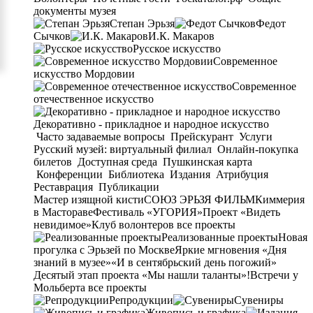
документы музея
Степан Эрьзя
Федот
Сычков
И.К. Макаров
Русское искусство
Современное
искусство Мордовии
Современное
отечественное искусство
Декоративно - прикладное и народное искусство
Часто задаваемые вопросы
Прейскурант
Услуги
Русский музей: виртуальный филиал
Онлайн-покупка
билетов
Доступная среда
Пушкинская карта
Конференции
Библиотека
Издания
Атрибуция
Реставрация
Публикации
Мастер изящной кисти
СОЮЗ ЭРЬЗЯ ФИЛЬМ
Киммерия
в Мастораве
Фестиваль «УГОРИЯ»
Проект «Видеть
невидимое»
Клуб волонтеров
все проекты
Реализованные проекты
Новая
прогулка с Эрьзей по Москве
Яркие мгновения «Дня
знаний в музее»
«И в сентябрьский день погожий»
Десятый этап проекта «Мы нашли таланты»!
Встречи у
Мольберта
все проекты
Репродукции
Сувениры
Живопись и графика