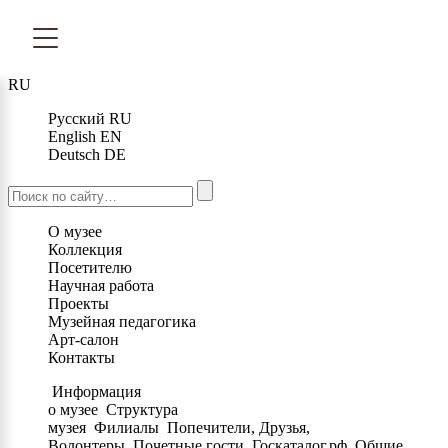
RU
Русский
RU
English
EN
Deutsch
DE
О музее
Коллекция
Посетителю
Научная работа
Проекты
Музейная педагогика
Арт-салон
Контакты
Информация
о музее
Структура
музея
Филиалы
Попечители, Друзья,
Волонтеры
Почетные гости
Госкаталог.рф
Общие