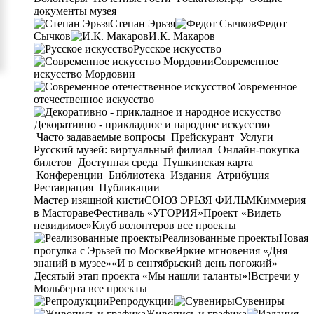
документы музея
Степан Эрьзя
Федот
Сычков
И.К. Макаров
Русское искусство
Современное
искусство Мордовии
Современное
отечественное искусство
Декоративно - прикладное и народное искусство
Часто задаваемые вопросы
Прейскурант
Услуги
Русский музей: виртуальный филиал
Онлайн-покупка
билетов
Доступная среда
Пушкинская карта
Конференции
Библиотека
Издания
Атрибуция
Реставрация
Публикации
Мастер изящной кисти
СОЮЗ ЭРЬЗЯ ФИЛЬМ
Киммерия
в Мастораве
Фестиваль «УГОРИЯ»
Проект «Видеть
невидимое»
Клуб волонтеров
все проекты
Реализованные проекты
Новая
прогулка с Эрьзей по Москве
Яркие мгновения «Дня
знаний в музее»
«И в сентябрьский день погожий»
Десятый этап проекта «Мы нашли таланты»!
Встречи у
Мольберта
все проекты
Репродукции
Сувениры
Живопись и графика