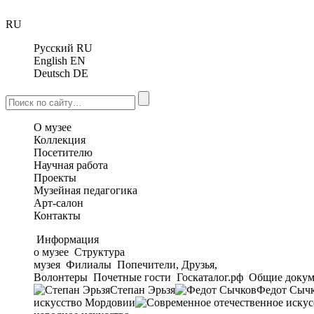
RU
Русский
RU
English
EN
Deutsch
DE
О музее
Коллекция
Посетителю
Научная работа
Проекты
Музейная педагогика
Арт-салон
Контакты
Информация
о музее
Структура
музея
Филиалы
Попечители, Друзья,
Волонтеры
Почетные гости
Госкаталог.рф
Общие докум
Степан Эрьзя
Федот Сыч
искусство Мордовии