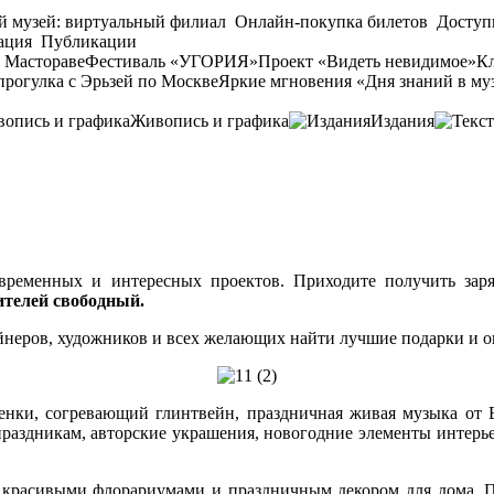
й музей: виртуальный филиал
Онлайн-покупка билетов
Доступ
ация
Публикации
 Мастораве
Фестиваль «УГОРИЯ»
Проект «Видеть невидимое»
Кл
прогулка с Эрьзей по Москве
Яркие мгновения «Дня знаний в му
Живопись и графика
Издания
временных и интересных проектов. Приходите получить заряд
ителей свободный.
неров, художников и всех желающих найти лучшие подарки и о
 венки, согревающий глинтвейн, праздничная живая музыка от
праздникам, авторские украшения, новогодние элементы интерье
красивыми флорариумами и праздничным декором для дома. П