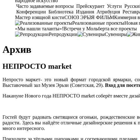
народное искусство
Часто задаваемые вопросы
Прейскурант
Услуги
Русски
Конференции
Библиотека
Издания
Атрибуция
Реставр
Мастер изящной кисти
СОЮЗ ЭРЬЗЯ ФИЛЬМ
Киммерия в
Реализованные проекты
Новая 
«Мы нашли таланты»!
Встречи у Мольберта
все проекты
Репродукции
Сувениры
Архив
НЕПРОСТО market
Непросто маркет- это новый формат городской ярмарки, со
Выставочный зал Музея Эрьзи (Советская, 29).
Вход для посет
Накануне Нового года НЕПРОСТО market соберёт вместе дизай
Гостей будут радовать светящиеся огоньки, рождественские
радости. Здесь вы найдёте отличные дизайнерские решения к 
много интересного.
Приходите за тёплыми шапочками и согревающими пледами, 