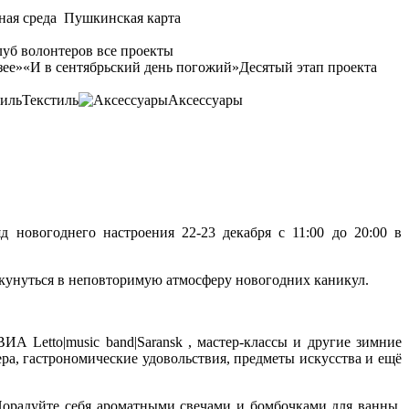
ная среда
Пушкинская карта
уб волонтеров
все проекты
зее»
«И в сентябрьский день погожий»
Десятый этап проекта
Текстиль
Аксессуары
 новогоднего настроения 22-23 декабря с 11:00 до 20:00 в
кунуться в неповторимую атмосферу новогодних каникул.
ВИА Letto|music band|Saransk
, мастер-классы и другие зимние
ра, гастрономические удовольствия, предметы искусства и ещё
орадуйте себя ароматными свечами и бомбочками для ванны.