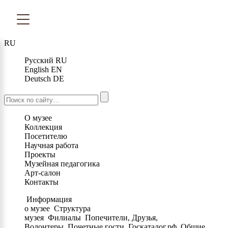
RU
Русский
RU
English
EN
Deutsch
DE
О музее
Коллекция
Посетителю
Научная работа
Проекты
Музейная педагогика
Арт-салон
Контакты
Информация
о музее
Структура
музея
Филиалы
Попечители, Друзья,
Волонтеры
Почетные гости
Госкаталог.рф
Общие