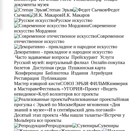
документы музея
Степан Эрьзя
Федот
Сычков
И.К. Макаров
Русское искусство
Современное
искусство Мордовии
Современное
отечественное искусство
Декоративно - прикладное и народное искусство
Часто задаваемые вопросы
Прейскурант
Услуги
Русский музей: виртуальный филиал
Онлайн-покупка
билетов
Доступная среда
Пушкинская карта
Конференции
Библиотека
Издания
Атрибуция
Реставрация
Публикации
Мастер изящной кисти
СОЮЗ ЭРЬЗЯ ФИЛЬМ
Киммерия
в Мастораве
Фестиваль «УГОРИЯ»
Проект «Видеть
невидимое»
Клуб волонтеров
все проекты
Реализованные проекты
Новая
прогулка с Эрьзей по Москве
Яркие мгновения «Дня
знаний в музее»
«И в сентябрьский день погожий»
Десятый этап проекта «Мы нашли таланты»!
Встречи у
Мольберта
все проекты
Репродукции
Сувениры
Живопись и графика