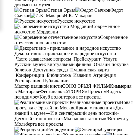
документы музея
Степан Эрьзя
Федот
Сычков
И.К. Макаров
Русское искусство
Современное
искусство Мордовии
Современное
отечественное искусство
Декоративно - прикладное и народное искусство
Часто задаваемые вопросы
Прейскурант
Услуги
Русский музей: виртуальный филиал
Онлайн-покупка
билетов
Доступная среда
Пушкинская карта
Конференции
Библиотека
Издания
Атрибуция
Реставрация
Публикации
Мастер изящной кисти
СОЮЗ ЭРЬЗЯ ФИЛЬМ
Киммерия
в Мастораве
Фестиваль «УГОРИЯ»
Проект «Видеть
невидимое»
Клуб волонтеров
все проекты
Реализованные проекты
Новая
прогулка с Эрьзей по Москве
Яркие мгновения «Дня
знаний в музее»
«И в сентябрьский день погожий»
Десятый этап проекта «Мы нашли таланты»!
Встречи у
Мольберта
все проекты
Репродукции
Сувениры
Живопись и графика