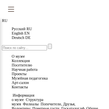
RU
Русский
RU
English
EN
Deutsch
DE
О музее
Коллекция
Посетителю
Научная работа
Проекты
Музейная педагогика
Арт-салон
Контакты
Информация
о музее
Структура
музея
Филиалы
Попечители, Друзья,
Волонтеры
Почетные гости
Госкаталог.рф
Общие