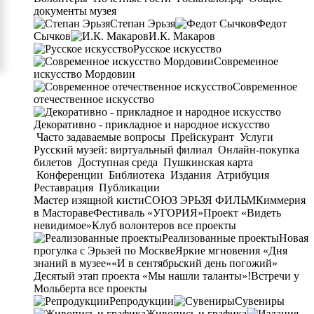
документы музея
Степан Эрьзя
Федот
Сычков
И.К. Макаров
Русское искусство
Современное
искусство Мордовии
Современное
отечественное искусство
Декоративно - прикладное и народное искусство
Часто задаваемые вопросы
Прейскурант
Услуги
Русский музей: виртуальный филиал
Онлайн-покупка
билетов
Доступная среда
Пушкинская карта
Конференции
Библиотека
Издания
Атрибуция
Реставрация
Публикации
Мастер изящной кисти
СОЮЗ ЭРЬЗЯ ФИЛЬМ
Киммерия
в Мастораве
Фестиваль «УГОРИЯ»
Проект «Видеть
невидимое»
Клуб волонтеров
все проекты
Реализованные проекты
Новая
прогулка с Эрьзей по Москве
Яркие мгновения «Дня
знаний в музее»
«И в сентябрьский день погожий»
Десятый этап проекта «Мы нашли таланты»!
Встречи у
Мольберта
все проекты
Репродукции
Сувениры
Живопись и графика