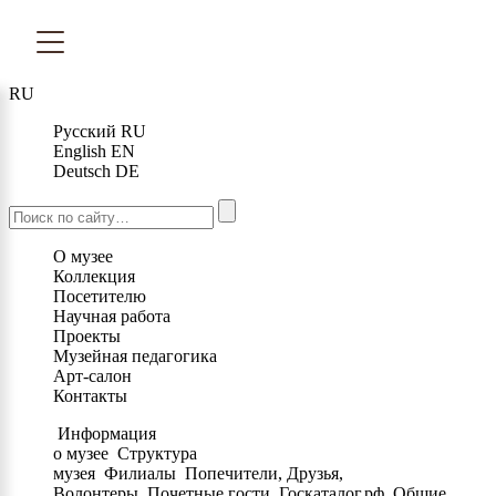
RU
Русский
RU
English
EN
Deutsch
DE
О музее
Коллекция
Посетителю
Научная работа
Проекты
Музейная педагогика
Арт-салон
Контакты
Информация
о музее
Структура
музея
Филиалы
Попечители, Друзья,
Волонтеры
Почетные гости
Госкаталог.рф
Общие