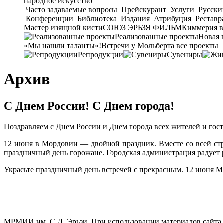
народное искусство
Часто задаваемые вопросы
Прейскурант
Услуги
Русски
Конференции
Библиотека
Издания
Атрибуция
Реставр
Мастер изящной кисти
СОЮЗ ЭРЬЗЯ ФИЛЬМ
Киммерия в
Реализованные проекты
Новая 
«Мы нашли таланты»!
Встречи у Мольберта
все проекты
Репродукции
Сувениры
Архив
С Днем России! С Днем города!
Поздравляем с Днем России и Днем города всех жителей и гост
12 июня в Мордовии — двойной праздник. Вместе со всей ст
праздничный день горожане. Городская администрация радует
Украсьте праздничный день встречей с прекрасным. 12 июня МР
МРМИИ им. С.Д. Эрьзи. При использовании материалов сайта