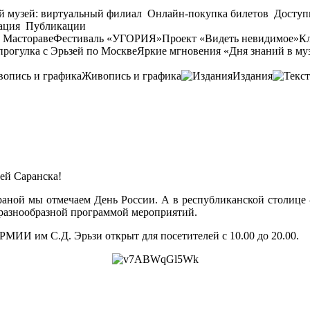
й музей: виртуальный филиал
Онлайн-покупка билетов
Доступ
ация
Публикации
 Мастораве
Фестиваль «УГОРИЯ»
Проект «Видеть невидимое»
Кл
прогулка с Эрьзей по Москве
Яркие мгновения «Дня знаний в му
Живопись и графика
Издания
ей Саранска!
раной мы отмечаем День России. А в республиканской столице
 разнообразной программой мероприятий.
МИИ им С.Д. Эрьзи открыт для посетителей с 10.00 до 20.00.