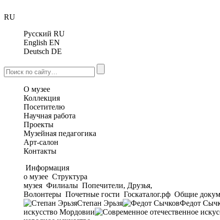
RU
Русский
RU
English
EN
Deutsch
DE
О музее
Коллекция
Посетителю
Научная работа
Проекты
Музейная педагогика
Арт-салон
Контакты
Информация
о музее
Структура
музея
Филиалы
Попечители, Друзья,
Волонтеры
Почетные гости
Госкаталог.рф
Общие докум
Степан Эрьзя
Федот Сыч
искусство Мордовии