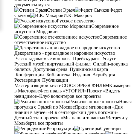
документы музея
Степан Эрьзя
Федот
Сычков
И.К. Макаров
Русское искусство
Современное
искусство Мордовии
Современное
отечественное искусство
Декоративно - прикладное и народное искусство
Часто задаваемые вопросы
Прейскурант
Услуги
Русский музей: виртуальный филиал
Онлайн-покупка
билетов
Доступная среда
Пушкинская карта
Конференции
Библиотека
Издания
Атрибуция
Реставрация
Публикации
Мастер изящной кисти
СОЮЗ ЭРЬЗЯ ФИЛЬМ
Киммерия
в Мастораве
Фестиваль «УГОРИЯ»
Проект «Видеть
невидимое»
Клуб волонтеров
все проекты
Реализованные проекты
Новая
прогулка с Эрьзей по Москве
Яркие мгновения «Дня
знаний в музее»
«И в сентябрьский день погожий»
Десятый этап проекта «Мы нашли таланты»!
Встречи у
Мольберта
все проекты
Репродукции
Сувениры
Живопись и графика