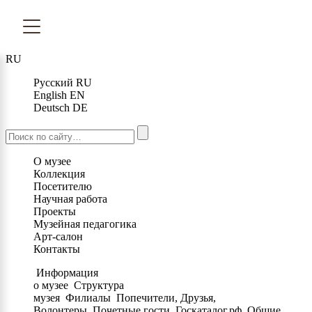
RU
Русский
RU
English
EN
Deutsch
DE
О музее
Коллекция
Посетителю
Научная работа
Проекты
Музейная педагогика
Арт-салон
Контакты
Информация
о музее
Структура
музея
Филиалы
Попечители, Друзья,
Волонтеры
Почетные гости
Госкаталог.рф
Общие