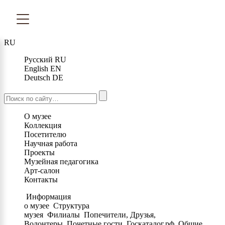
RU
Русский
RU
English
EN
Deutsch
DE
О музее
Коллекция
Посетителю
Научная работа
Проекты
Музейная педагогика
Арт-салон
Контакты
Информация
о музее
Структура
музея
Филиалы
Попечители, Друзья,
Волонтеры
Почетные гости
Госкаталог.рф
Общие