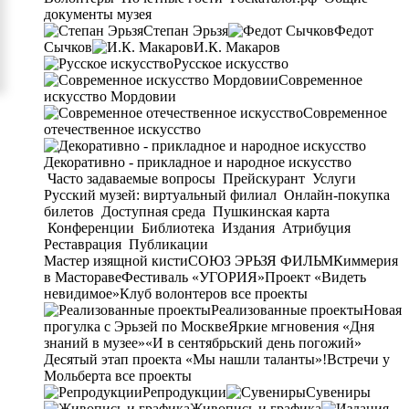
документы музея
Степан Эрьзя
Федот
Сычков
И.К. Макаров
Русское искусство
Современное
искусство Мордовии
Современное
отечественное искусство
Декоративно - прикладное и народное искусство
Часто задаваемые вопросы
Прейскурант
Услуги
Русский музей: виртуальный филиал
Онлайн-покупка
билетов
Доступная среда
Пушкинская карта
Конференции
Библиотека
Издания
Атрибуция
Реставрация
Публикации
Мастер изящной кисти
СОЮЗ ЭРЬЗЯ ФИЛЬМ
Киммерия
в Мастораве
Фестиваль «УГОРИЯ»
Проект «Видеть
невидимое»
Клуб волонтеров
все проекты
Реализованные проекты
Новая
прогулка с Эрьзей по Москве
Яркие мгновения «Дня
знаний в музее»
«И в сентябрьский день погожий»
Десятый этап проекта «Мы нашли таланты»!
Встречи у
Мольберта
все проекты
Репродукции
Сувениры
Живопись и графика