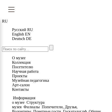
RU
Русский
RU
English
EN
Deutsch
DE
О музее
Коллекция
Посетителю
Научная работа
Проекты
Музейная педагогика
Арт-салон
Контакты
Информация
о музее
Структура
музея
Филиалы
Попечители, Друзья,
Волонтеры
Почетные гости
Госкаталог.рф
Общие