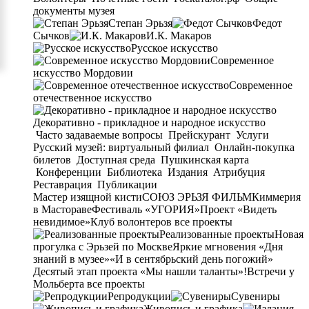
документы музея
Степан Эрьзя
Федот
Сычков
И.К. Макаров
Русское искусство
Современное
искусство Мордовии
Современное
отечественное искусство
Декоративно - прикладное и народное искусство
Часто задаваемые вопросы
Прейскурант
Услуги
Русский музей: виртуальный филиал
Онлайн-покупка
билетов
Доступная среда
Пушкинская карта
Конференции
Библиотека
Издания
Атрибуция
Реставрация
Публикации
Мастер изящной кисти
СОЮЗ ЭРЬЗЯ ФИЛЬМ
Киммерия
в Мастораве
Фестиваль «УГОРИЯ»
Проект «Видеть
невидимое»
Клуб волонтеров
все проекты
Реализованные проекты
Новая
прогулка с Эрьзей по Москве
Яркие мгновения «Дня
знаний в музее»
«И в сентябрьский день погожий»
Десятый этап проекта «Мы нашли таланты»!
Встречи у
Мольберта
все проекты
Репродукции
Сувениры
Живопись и графика