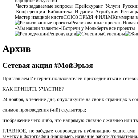
народное искусство
Часто задаваемые вопросы
Прейскурант
Услуги
Русски
Конференции
Библиотека
Издания
Атрибуция
Реставр
Мастер изящной кисти
СОЮЗ ЭРЬЗЯ ФИЛЬМ
Киммерия в
Реализованные проекты
Новая 
«Мы нашли таланты»!
Встречи у Мольберта
все проекты
Репродукции
Сувениры
Архив
Сетевая акция #МойЭрьзя
Приглашаем Интернет-пользователей присоединиться к сетевой
КАК ПРИНЯТЬ УЧАСТИЕ?
24 ноября, в течение дня, опубликуйте на своих страницах в с
снимок произведения (-ий) скульптора;
изображение чего-либо, что напрямую связано с жизнью или тв
ГЛАВНОЕ, не забудьте сопроводить публикацию хештегами
заметку к фотографии (например, название работы/год/матери