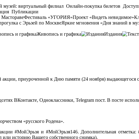
й музей: виртуальный филиал
Онлайн-покупка билетов
Доступ
ация
Публикации
 Мастораве
Фестиваль «УГОРИЯ»
Проект «Видеть невидимое»
Кл
прогулка с Эрьзей по Москве
Яркие мгновения «Дня знаний в му
Живопись и графика
Издания
 акции, приуроченной к Дню памяти (24 ноября) выдающегося с
оцсетях ВКонтакте, Одноклассники, Telegram пост. В посте исполь
орчеством «русского Родена».
 акции
#МойЭрьзя
и
#МойЭрьзя146
. Дополнительная отметка:
ал или историю Вашего собственного снимка).