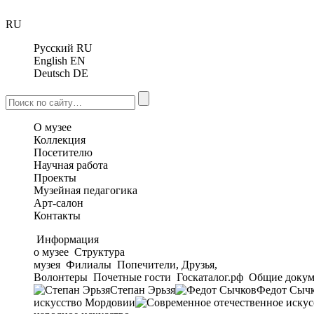
RU
Русский
RU
English
EN
Deutsch
DE
О музее
Коллекция
Посетителю
Научная работа
Проекты
Музейная педагогика
Арт-салон
Контакты
Информация
о музее
Структура
музея
Филиалы
Попечители, Друзья,
Волонтеры
Почетные гости
Госкаталог.рф
Общие докум
Степан Эрьзя
Федот Сыч
искусство Мордовии