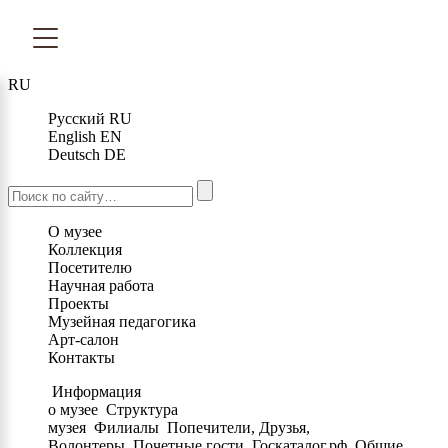
RU
Русский
RU
English
EN
Deutsch
DE
О музее
Коллекция
Посетителю
Научная работа
Проекты
Музейная педагогика
Арт-салон
Контакты
Информация
о музее
Структура
музея
Филиалы
Попечители, Друзья,
Волонтеры
Почетные гости
Госкаталог.рф
Общие