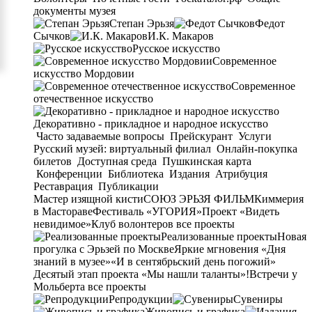
документы музея
Степан Эрьзя
Федот
Сычков
И.К. Макаров
Русское искусство
Современное
искусство Мордовии
Современное
отечественное искусство
Декоративно - прикладное и народное искусство
Часто задаваемые вопросы
Прейскурант
Услуги
Русский музей: виртуальный филиал
Онлайн-покупка
билетов
Доступная среда
Пушкинская карта
Конференции
Библиотека
Издания
Атрибуция
Реставрация
Публикации
Мастер изящной кисти
СОЮЗ ЭРЬЗЯ ФИЛЬМ
Киммерия
в Мастораве
Фестиваль «УГОРИЯ»
Проект «Видеть
невидимое»
Клуб волонтеров
все проекты
Реализованные проекты
Новая
прогулка с Эрьзей по Москве
Яркие мгновения «Дня
знаний в музее»
«И в сентябрьский день погожий»
Десятый этап проекта «Мы нашли таланты»!
Встречи у
Мольберта
все проекты
Репродукции
Сувениры
Живопись и графика