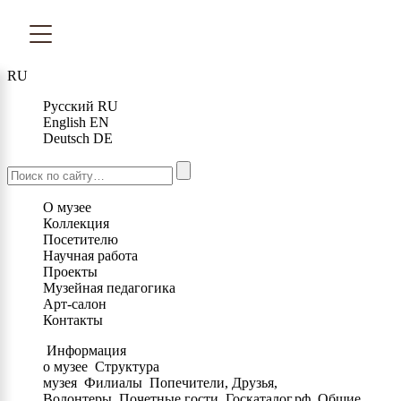
RU
Русский
RU
English
EN
Deutsch
DE
О музее
Коллекция
Посетителю
Научная работа
Проекты
Музейная педагогика
Арт-салон
Контакты
Информация
о музее
Структура
музея
Филиалы
Попечители, Друзья,
Волонтеры
Почетные гости
Госкаталог.рф
Общие