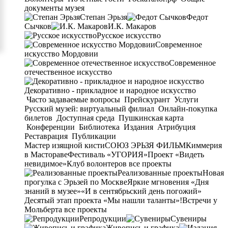
документы музея
Степан Эрьзя
Федот
Сычков
И.К. Макаров
Русское искусство
Современное
искусство Мордовии
Современное
отечественное искусство
Декоративно - прикладное и народное искусство
Часто задаваемые вопросы
Прейскурант
Услуги
Русский музей: виртуальный филиал
Онлайн-покупка
билетов
Доступная среда
Пушкинская карта
Конференции
Библиотека
Издания
Атрибуция
Реставрация
Публикации
Мастер изящной кисти
СОЮЗ ЭРЬЗЯ ФИЛЬМ
Киммерия
в Мастораве
Фестиваль «УГОРИЯ»
Проект «Видеть
невидимое»
Клуб волонтеров
все проекты
Реализованные проекты
Новая
прогулка с Эрьзей по Москве
Яркие мгновения «Дня
знаний в музее»
«И в сентябрьский день погожий»
Десятый этап проекта «Мы нашли таланты»!
Встречи у
Мольберта
все проекты
Репродукции
Сувениры
Живопись и графика