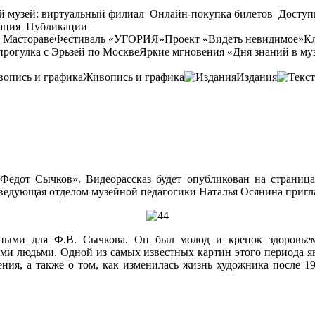
й музей: виртуальный филиал
Онлайн-покупка билетов
Доступ
ация
Публикации
 Мастораве
Фестиваль «УГОРИЯ»
Проект «Видеть невидимое»
Кл
прогулка с Эрьзей по Москве
Яркие мгновения «Дня знаний в му
Живопись и графика
Издания
 Федот Сычков». Видеорассказ будет опубликован на страниц
заведующая отделом музейной педагогики Наталья Осянина пригл
ными для Ф.В. Сычкова. Он был молод и крепок здоровьем
ми людьми. Одной из самых известных картин этого периода явл
едения, а также о том, как изменилась жизнь художника после