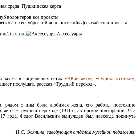
ная среда
Пушкинская карта
уб волонтеров
все проекты
зее»
«И в сентябрьский день погожий»
Десятый этап проекта
Текстиль
Аксессуары
ах музея в социальных сетях
«ВКонтакте»
,
«Одноклассники»
,
ашает послушать рассказ «Трудный переход».
, рядом с ним была любимая жена, его работы постоянно
яется «Трудный переход» (1911 г., авторское повторение 1912
 1917 года. Федот Васильевич вынужден был навсегда покинуть
Н.С. Осянина, заведующая отделом музейной педагогики