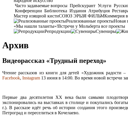
народное искусство
Часто задаваемые вопросы
Прейскурант
Услуги
Русски
Конференции
Библиотека
Издания
Атрибуция
Реставр
Мастер изящной кисти
СОЮЗ ЭРЬЗЯ ФИЛЬМ
Киммерия в
Реализованные проекты
Новая 
«Мы нашли таланты»!
Встречи у Мольберта
все проекты
Репродукции
Сувениры
Архив
Видеорассказ «Трудный переход»
Чтение рассказов из книги для детей «Художник радости –
Facebook
,
Instagram
13 июня в 14:00. Во время новой встречи 
Первые два десятилетия XX века были самыми плодотвор
экспонировались на выставках в столице и покупались богаты
г.). В рассказе идёт речь об истории создания этого произв
Петроград и переселиться в Кочелаево.