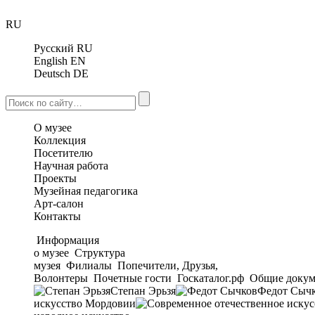
RU
Русский
RU
English
EN
Deutsch
DE
О музее
Коллекция
Посетителю
Научная работа
Проекты
Музейная педагогика
Арт-салон
Контакты
Информация
о музее
Структура
музея
Филиалы
Попечители, Друзья,
Волонтеры
Почетные гости
Госкаталог.рф
Общие докум
Степан Эрьзя
Федот Сыч
искусство Мордовии