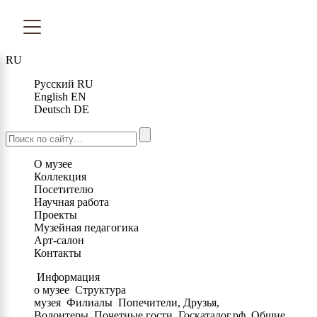
RU
Русский
RU
English
EN
Deutsch
DE
О музее
Коллекция
Посетителю
Научная работа
Проекты
Музейная педагогика
Арт-салон
Контакты
Информация
о музее
Структура
музея
Филиалы
Попечители, Друзья,
Волонтеры
Почетные гости
Госкаталог.рф
Общие