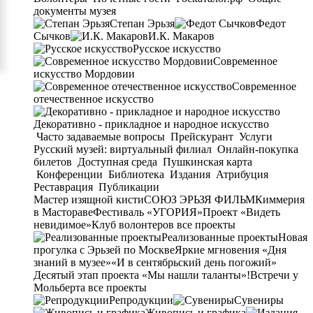
документы музея
Степан Эрьзя
Федот
Сычков
И.К. Макаров
Русское искусство
Современное
искусство Мордовии
Современное
отечественное искусство
Декоративно - прикладное и народное искусство
Часто задаваемые вопросы
Прейскурант
Услуги
Русский музей: виртуальный филиал
Онлайн-покупка
билетов
Доступная среда
Пушкинская карта
Конференции
Библиотека
Издания
Атрибуция
Реставрация
Публикации
Мастер изящной кисти
СОЮЗ ЭРЬЗЯ ФИЛЬМ
Киммерия
в Мастораве
Фестиваль «УГОРИЯ»
Проект «Видеть
невидимое»
Клуб волонтеров
все проекты
Реализованные проекты
Новая
прогулка с Эрьзей по Москве
Яркие мгновения «Дня
знаний в музее»
«И в сентябрьский день погожий»
Десятый этап проекта «Мы нашли таланты»!
Встречи у
Мольберта
все проекты
Репродукции
Сувениры
Живопись и графика