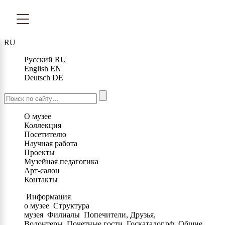
RU
Русский
RU
English
EN
Deutsch
DE
О музее
Коллекция
Посетителю
Научная работа
Проекты
Музейная педагогика
Арт-салон
Контакты
Информация
о музее
Структура
музея
Филиалы
Попечители, Друзья,
Волонтеры
Почетные гости
Госкаталог.рф
Общие