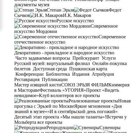
документы музея
Степан Эрьзя
Федот
Сычков
И.К. Макаров
Русское искусство
Современное
искусство Мордовии
Современное
отечественное искусство
Декоративно - прикладное и народное искусство
Часто задаваемые вопросы
Прейскурант
Услуги
Русский музей: виртуальный филиал
Онлайн-покупка
билетов
Доступная среда
Пушкинская карта
Конференции
Библиотека
Издания
Атрибуция
Реставрация
Публикации
Мастер изящной кисти
СОЮЗ ЭРЬЗЯ ФИЛЬМ
Киммерия
в Мастораве
Фестиваль «УГОРИЯ»
Проект «Видеть
невидимое»
Клуб волонтеров
все проекты
Реализованные проекты
Новая
прогулка с Эрьзей по Москве
Яркие мгновения «Дня
знаний в музее»
«И в сентябрьский день погожий»
Десятый этап проекта «Мы нашли таланты»!
Встречи у
Мольберта
все проекты
Репродукции
Сувениры
Живопись и графика