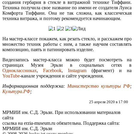
создания гербария в стекле в витражной технике Тиффани.
Техника получила свое название по имени ее создателя Луиса
Комфорта Тиффани. Она не так сложна, как классическая
техника витража, и поэтому рекомендуется начинающим.
На мастер-классе покажем, как резать стекло, и расскажем про
множество техник работы с ним, а также научим составлять
композицию, паять и патинировать изделие.
Видеозапись мастер-класса можно будет посмотреть на
страницах Музея Эрьзи в социальных сетях в
Одноклассниках
,
Facebook
,
Instagram
(фрагмент) и на
YouTube
-канале учреждения и сайте учреждения.
Информационная поддержка:
Министерство культуры РФ
;
Культура.РФ
;
25 апреля 2020 в 17:00
МРМИИ им. С.Д. Эрьзи. При использовании материалов
сайта
ссылка на
erzia-museum.ru
обязательна. Поддержка сайта:
МРМИИ им. С.Д. Эрьзи
© 2008-2026
lucky jet
crazy monkey