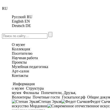
RU
Русский
RU
English
EN
Deutsch
DE
О музее
Коллекция
Посетителю
Научная работа
Проекты
Музейная педагогика
Арт-салон
Контакты
Информация
о музее
Структура
музея
Филиалы
Попечители, Друзья,
Волонтеры
Почетные гости
Госкаталог.рф
Общие докум
Степан Эрьзя
Федот Сыч
искусство Мордовии