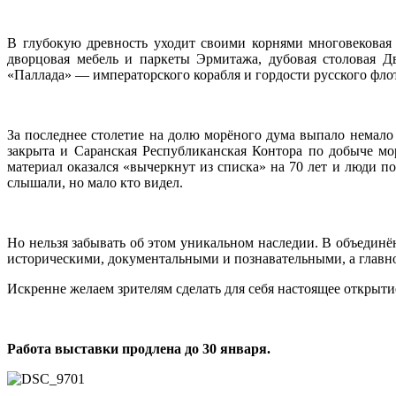
В глубокую древность уходит своими корнями многовековая 
дворцовая мебель и паркеты Эрмитажа, дубовая столовая Д
«Паллада» — императорского корабля и гордости русского фло
За последнее столетие на долю морёного дума выпало немало
закрыта и Саранская Республиканская Контора по добыче мо
материал оказался «вычеркнут из списка» на 70 лет и люди п
слышали, но мало кто видел.
Но нельзя забывать об этом уникальном наследии. В объединё
историческими, документальными и познавательными, а главно
Искренне желаем зрителям сделать для себя настоящее открыт
Работа выставки продлена до 30 января.