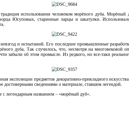
традиция использования человеком морёного дуба. Морёный д
ворца Юсуповых, старинные ларцы и шкатулки. Использовалс
та.
 невзгод и испытаний. Его последние промышленные разработки
рёного дуба. Так случилось, что, несмотря на многовековой о
очти забыли об этом промысле. Из редкого, но все-таки реально
нная экспозиции предметов декоративно-прикладного искусства
е достоверными сведениями о материале, ставшем легендой.
ие с легендарным названием – «морёный дуб».