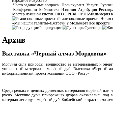
народное искусство
Часто задаваемые вопросы
Прейскурант
Услуги
Русски
Конференции
Библиотека
Издания
Атрибуция
Реставр
Мастер изящной кисти
СОЮЗ ЭРЬЗЯ ФИЛЬМ
Киммерия в
Реализованные проекты
Новая 
«Мы нашли таланты»!
Встречи у Мольберта
все проекты
Репродукции
Сувениры
Архив
Выставка «Черный алмаз Мордовии»
Могучая сила природы, волшебство её материальных и энер
уникальный материал – морёный дуб. Выставка «Черный ал
информационный проект компании ООО «Ростр».
Среди редких и ценных древесных материалов морёный или че
русло. Могучие дубы прибрежных дубрав оказывались под во
материал-легенду – морёный дуб. Библейский возраст ископае