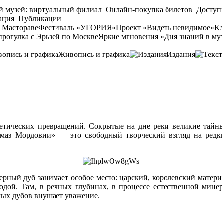
й музей: виртуальный филиал
Онлайн-покупка билетов
Доступ
ация
Публикации
 Мастораве
Фестиваль «УГОРИЯ»
Проект «Видеть невидимое»
Кл
прогулка с Эрьзей по Москве
Яркие мгновения «Дня знаний в му
Живопись и графика
Издания
гетических превращений. Сокрытые на дне реки великие тай
маз Мордовии» — это свободный творческий взгляд на редки
рный дуб занимает особое место: царский, королевский материа
дой. Там, в речных глубинах, в процессе естественной минера
мых дубов внушает уважение.