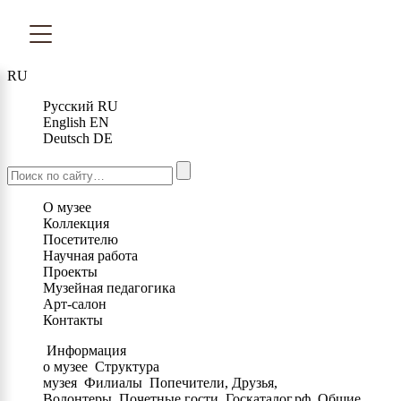
RU
Русский
RU
English
EN
Deutsch
DE
О музее
Коллекция
Посетителю
Научная работа
Проекты
Музейная педагогика
Арт-салон
Контакты
Информация
о музее
Структура
музея
Филиалы
Попечители, Друзья,
Волонтеры
Почетные гости
Госкаталог.рф
Общие