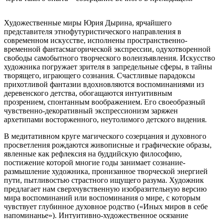
Художественные миры Юрия Дырина, ярчайшего
представителя этнофутуристического направления в
современном искусстве, исполнены пространственно-
временной фантасмагорической экспрессии, одухотворенной
свободы самобытного творческого волеизъявления. Искусство
художника погружает зрителя в запредельные сферы, в тайны
творящего, играющего сознания. Счастливые парадоксы
прихотливой фантазии вдохновляются воспоминаниями из
деревенского детства, обогащаются интуитивным
прозрением, спонтанным воображением. Его своеобразный
чувственно-декоративный экспрессионизм заряжен
архетипами восторженного, неутолимого детского видения.
В медитативном круге магического созерцания и духовного
просветления рождаются живописные и графические образы,
явленные как рефлексия на буддийскую философию,
постижение которой многие годы занимает сознание-
размышление художника, пронизанное творческой энергией
пути, пытливостью страстного ищущего разума. Художник
предлагает нам сверхчувственную изобразительную версию
мира воспоминаний или воспоминания о мире, с которым
чувствует глубинное духовное родство («Иных миров в себе
напоминанье»). Интуитивно-художественное осязание