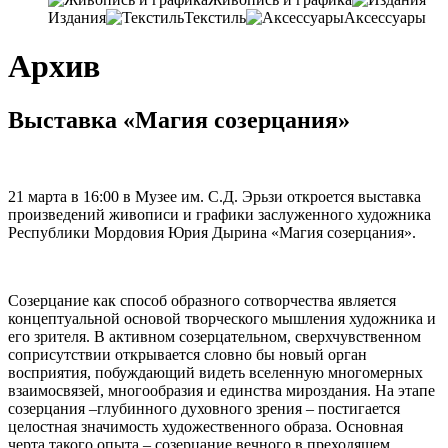
Издания
Текстиль
Аксессуары
Архив
Выставка «Магия созерцания»
21 марта в 16:00 в Музее им. С.Д. Эрьзи откроется выставка
произведений живописи и графики заслуженного художника
Республики Мордовия Юрия Дырина «Магия созерцания».
Созерцание как способ образного сотворчества является
концептуальной основой творческого мышления художника и
его зрителя. В активном созерцательном, сверхчувственном
соприсутствии открывается словно бы новый орган
восприятия, побуждающий видеть вселенную многомерных
взаимосвязей, многообразия и единства мироздания. На этапе
созерцания –глубинного духовного зрения – постигается
целостная значимость художественного образа. Основная
черта такого опыта – созерцание вечного в преходящем.