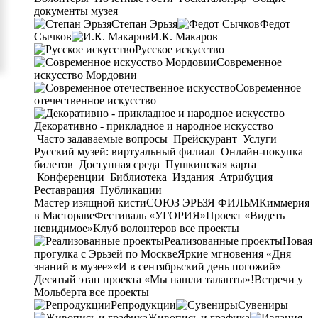
документы музея
Степан Эрьзя
Федот
Сычков
И.К. Макаров
Русское искусство
Современное
искусство Мордовии
Современное
отечественное искусство
Декоративно - прикладное и народное искусство
Часто задаваемые вопросы
Прейскурант
Услуги
Русский музей: виртуальный филиал
Онлайн-покупка
билетов
Доступная среда
Пушкинская карта
Конференции
Библиотека
Издания
Атрибуция
Реставрация
Публикации
Мастер изящной кисти
СОЮЗ ЭРЬЗЯ ФИЛЬМ
Киммерия
в Мастораве
Фестиваль «УГОРИЯ»
Проект «Видеть
невидимое»
Клуб волонтеров
все проекты
Реализованные проекты
Новая
прогулка с Эрьзей по Москве
Яркие мгновения «Дня
знаний в музее»
«И в сентябрьский день погожий»
Десятый этап проекта «Мы нашли таланты»!
Встречи у
Мольберта
все проекты
Репродукции
Сувениры
Живопись и графика