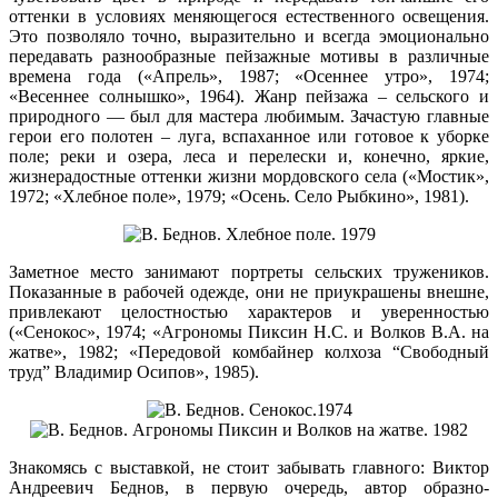
оттенки в условиях меняющегося естественного освещения.
Это позволяло точно, выразительно и всегда эмоционально
передавать разнообразные пейзажные мотивы в различные
времена года («Апрель», 1987; «Осеннее утро», 1974;
«Весеннее солнышко», 1964). Жанр пейзажа – сельского и
природного — был для мастера любимым. Зачастую главные
герои его полотен – луга, вспаханное или готовое к уборке
поле; реки и озера, леса и перелески и, конечно, яркие,
жизнерадостные оттенки жизни мордовского села («Мостик»,
1972; «Хлебное поле», 1979; «Осень. Село Рыбкино», 1981).
Заметное место занимают портреты сельских тружеников.
Показанные в рабочей одежде, они не приукрашены внешне,
привлекают целостностью характеров и уверенностью
(«Сенокос», 1974; «Агрономы Пиксин Н.С. и Волков В.А. на
жатве», 1982; «Передовой комбайнер колхоза “Свободный
труд” Владимир Осипов», 1985).
Знакомясь с выставкой, не стоит забывать главного: Виктор
Андреевич Беднов, в первую очередь, автор образно-