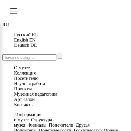
RU
Русский
RU
English
EN
Deutsch
DE
О музее
Коллекция
Посетителю
Научная работа
Проекты
Музейная педагогика
Арт-салон
Контакты
Информация
о музее
Структура
музея
Филиалы
Попечители, Друзья,
Волонтеры
Почетные гости
Госкаталог.рф
Общие