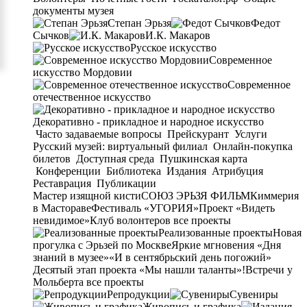
документы музея
Степан Эрьзя
Федот
Сычков
И.К. Макаров
Русское искусство
Современное
искусство Мордовии
Современное
отечественное искусство
Декоративно - прикладное и народное искусство
Часто задаваемые вопросы
Прейскурант
Услуги
Русский музей: виртуальный филиал
Онлайн-покупка
билетов
Доступная среда
Пушкинская карта
Конференции
Библиотека
Издания
Атрибуция
Реставрация
Публикации
Мастер изящной кисти
СОЮЗ ЭРЬЗЯ ФИЛЬМ
Киммерия
в Мастораве
Фестиваль «УГОРИЯ»
Проект «Видеть
невидимое»
Клуб волонтеров
все проекты
Реализованные проекты
Новая
прогулка с Эрьзей по Москве
Яркие мгновения «Дня
знаний в музее»
«И в сентябрьский день погожий»
Десятый этап проекта «Мы нашли таланты»!
Встречи у
Мольберта
все проекты
Репродукции
Сувениры
Живопись и графика