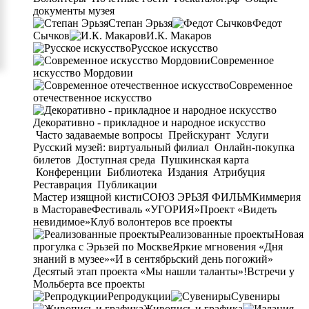
документы музея
Степан Эрьзя
Федот
Сычков
И.К. Макаров
Русское искусство
Современное
искусство Мордовии
Современное
отечественное искусство
Декоративно - прикладное и народное искусство
Часто задаваемые вопросы
Прейскурант
Услуги
Русский музей: виртуальный филиал
Онлайн-покупка
билетов
Доступная среда
Пушкинская карта
Конференции
Библиотека
Издания
Атрибуция
Реставрация
Публикации
Мастер изящной кисти
СОЮЗ ЭРЬЗЯ ФИЛЬМ
Киммерия
в Мастораве
Фестиваль «УГОРИЯ»
Проект «Видеть
невидимое»
Клуб волонтеров
все проекты
Реализованные проекты
Новая
прогулка с Эрьзей по Москве
Яркие мгновения «Дня
знаний в музее»
«И в сентябрьский день погожий»
Десятый этап проекта «Мы нашли таланты»!
Встречи у
Мольберта
все проекты
Репродукции
Сувениры
Живопись и графика