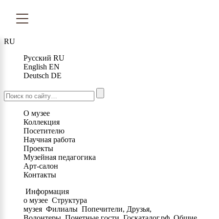
RU
Русский
RU
English
EN
Deutsch
DE
О музее
Коллекция
Посетителю
Научная работа
Проекты
Музейная педагогика
Арт-салон
Контакты
Информация
о музее
Структура
музея
Филиалы
Попечители, Друзья,
Волонтеры
Почетные гости
Госкаталог.рф
Общие