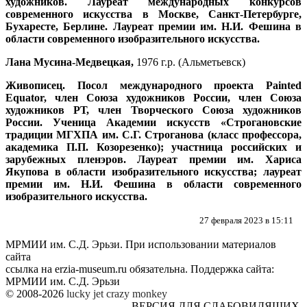
художников. Лауреат международных конкурсов
современного искусства в Москве, Санкт-Петербурге,
Бухаресте, Берлине. Лауреат премии им. Н.И. Фешина в
области современного изобразительного искусства.
Лана Мусина-Медвецкая,
1976 г.р. (Альметьевск)
Живописец. Посол международного проекта
Painted
Equator
, член Союза художников России, член Союза
художников РТ, член Творческого Союза художников
России. Ученица Академии искусств «Строгановские
традиции МГХПА им. С.Г. Строганова (класс профессора,
академика П.П. Козорезенко); участница российских и
зарубежных пленэров. Лауреат премии им. Хариса
Якупова в области изобразительного искусства; лауреат
премии им. Н.И. Фешина в области современного
изобразительного искусства.
27 февраля 2023 в 15:11
МРМИИ им. С.Д. Эрьзи. При использовании материалов
сайта
ссылка на
erzia-museum.ru
обязательна. Поддержка сайта:
МРМИИ им. С.Д. Эрьзи
© 2008-2026
lucky jet
crazy monkey
ВЕРСИЯ ДЛЯ СЛАБОВИДЯЩИХ