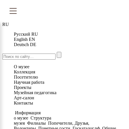
RU
Русский
RU
English
EN
Deutsch
DE
О музее
Коллекция
Посетителю
Научная работа
Проекты
Музейная педагогика
Арт-салон
Контакты
Информация
о музее
Структура
музея
Филиалы
Попечители, Друзья,
Волонтеры
Почетные гости
Госкаталог.рф
Общие