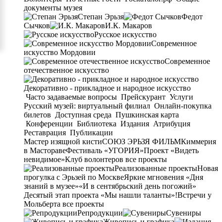
документы музея
Степан Эрьзя
Федот
Сычков
И.К. Макаров
Русское искусство
Современное
искусство Мордовии
Современное
отечественное искусство
Декоративно - прикладное и народное искусство
Часто задаваемые вопросы
Прейскурант
Услуги
Русский музей: виртуальный филиал
Онлайн-покупка
билетов
Доступная среда
Пушкинская карта
Конференции
Библиотека
Издания
Атрибуция
Реставрация
Публикации
Мастер изящной кисти
СОЮЗ ЭРЬЗЯ ФИЛЬМ
Киммерия
в Мастораве
Фестиваль «УГОРИЯ»
Проект «Видеть
невидимое»
Клуб волонтеров
все проекты
Реализованные проекты
Новая
прогулка с Эрьзей по Москве
Яркие мгновения «Дня
знаний в музее»
«И в сентябрьский день погожий»
Десятый этап проекта «Мы нашли таланты»!
Встречи у
Мольберта
все проекты
Репродукции
Сувениры
Живопись и графика